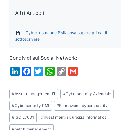
Altri Articoli
Cyber insurance PMI: cosa sapere prima di
sottoscrivere
Condividi sui Social Network:
Li
F
T
W
C
G
n
a
w
h
o
m
k
c
itt
at
p
ai
Tag
#
Asset management IT
#
Cybersecurity Aziendale
e
e
er
s
y
l
articolo:
dI
b
A
Li
#
Cybersecurity PMI
#
Formazione cybersecurity
n
o
p
n
#
ISO 27001
#
nvestimenti sicurezza informatica
o
p
k
#
patch management