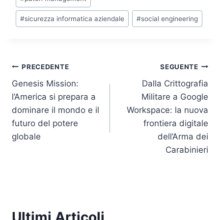
k
#
sicurezza informatica aziendale
#
social engineering
Navigazione
PRECEDENTE
SEGUENTE
Genesis Mission:
Dalla Crittografia
articoli
l’America si prepara a
Militare a Google
dominare il mondo e il
Workspace: la nuova
futuro del potere
frontiera digitale
globale
dell’Arma dei
Carabinieri
Ultimi Articoli