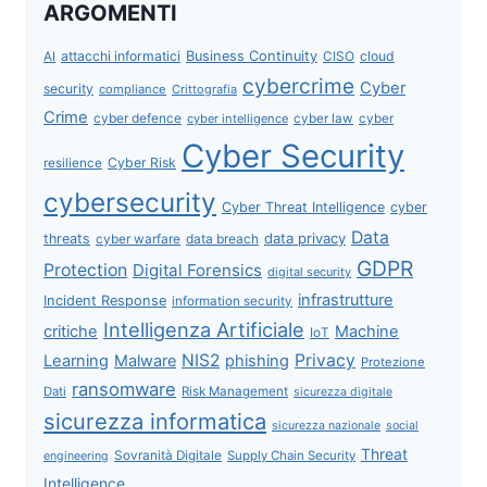
ARGOMENTI
attacchi informatici
Business Continuity
CISO
cloud
AI
cybercrime
Cyber
security
compliance
Crittografia
Crime
cyber defence
cyber intelligence
cyber law
cyber
Cyber Security
Cyber Risk
resilience
cybersecurity
Cyber Threat Intelligence
cyber
Data
data privacy
threats
data breach
cyber warfare
GDPR
Protection
Digital Forensics
digital security
infrastrutture
Incident Response
information security
Intelligenza Artificiale
critiche
Machine
IoT
NIS2
Privacy
Learning
Malware
phishing
Protezione
ransomware
Dati
Risk Management
sicurezza digitale
sicurezza informatica
sicurezza nazionale
social
Threat
Sovranità Digitale
Supply Chain Security
engineering
Intelligence