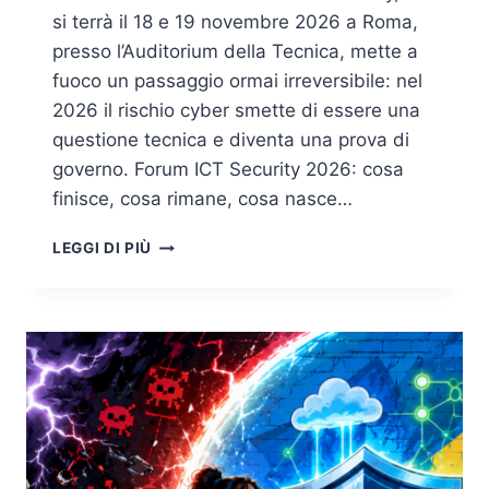
si terrà il 18 e 19 novembre 2026 a Roma,
presso l’Auditorium della Tecnica, mette a
fuoco un passaggio ormai irreversibile: nel
2026 il rischio cyber smette di essere una
questione tecnica e diventa una prova di
governo. Forum ICT Security 2026: cosa
finisce, cosa rimane, cosa nasce…
FORUM
LEGGI DI PIÙ
ICT
SECURITY
2026
–
DUE
GIORNATE
SUL
FUTURO
DELLA
SICUREZZA