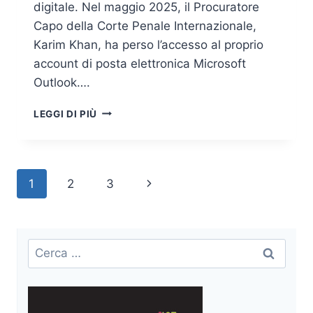
digitale. Nel maggio 2025, il Procuratore
Capo della Corte Penale Internazionale,
Karim Khan, ha perso l’accesso al proprio
account di posta elettronica Microsoft
Outlook….
KILL
LEGGI DI PIÙ
SWITCH
MICROSOFT-
ICC:
QUANDO
Navigazione
Pagina
1
2
3
LA
DIPENDENZA
pagina
successiva
TECNOLOGICA
DIVENTA
UN’ARMA
Ricerca
GEOPOLITICA
per: