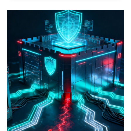
2026:
TORNA
A
ROMA
IL
18
E
19
NOVEMBRE
LA
24ª
EDIZIONE
DELL’EVENTO
DI
RIFERIMENTO
SULLA
CYBERSECURITY