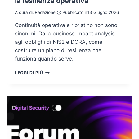
la resilienza operativa
A cura di:
Redazione
Pubblicato il
13 Giugno 2026
Continuità operativa e ripristino non sono
sinonimi. Dalla business impact analysis
agli obblighi di NIS2 e DORA, come
costruire un piano di resilienza che
funziona quando serve.
PIANO
LEGGI DI PIÙ
BUSINESS
CONTINUITY
CYBERSECURITY:
COME
PROGETTARE
LA
RESILIENZA
OPERATIVA