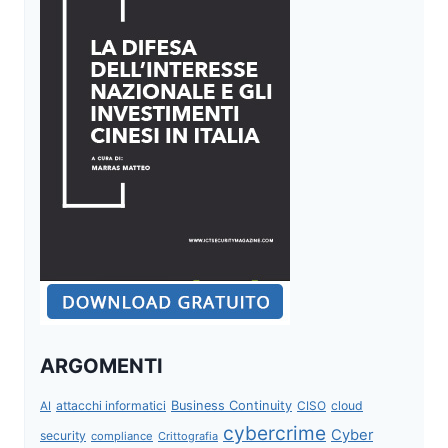
ARGOMENTI
attacchi informatici
Business Continuity
CISO
cloud
AI
cybercrime
Cyber
security
compliance
Crittografia