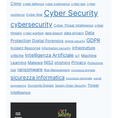
Crime
cyber defence
cyber intelligence
cyber law
cyber
Cyber Security
Cyber Risk
resilience
cybersecurity
Cyber Threat Intelligence
cyber
Data
data privacy
threats
data breach
cyber warfare
GDPR
Protection
Digital Forensics
digital security
infrastrutture
Incident Response
information security
Intelligenza Artificiale
critiche
Machine
IoT
NIS2
Privacy
Learning
Malware
phishing
Protezione
ransomware
Dati
Risk Management
sicurezza digitale
sicurezza informatica
sicurezza nazionale
social
Threat
Sovranità Digitale
Supply Chain Security
engineering
Intelligence