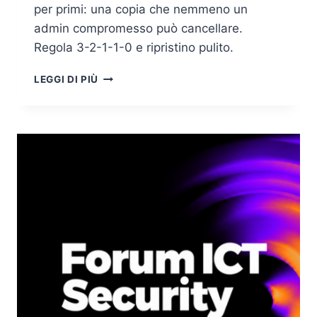
per primi: una copia che nemmeno un
admin compromesso può cancellare.
Regola 3-2-1-1-0 e ripristino pulito.
BACKUP
LEGGI DI PIÙ
IMMUTABILE:
L’ULTIMA
DIFESA
CHE
IL
RANSOMWARE
CERCA
PER
PRIMA