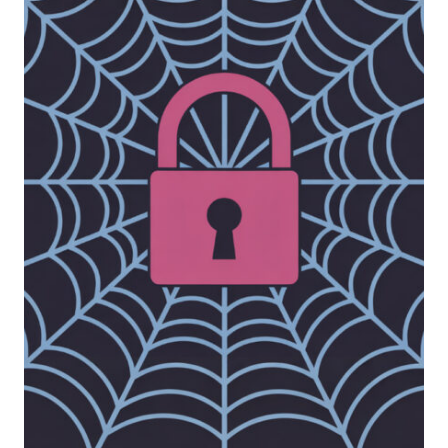
CYBER
RESILIENCE
LIFECYCLE
DI
REEVO