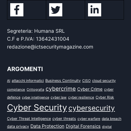
Segreteria: Humana SRL
C.F e P.IVA: 13642431004
redazione@ictsecuritymagazine.com
ARGOMENTI
attacchi informatici
Business Continuity
CISO
cloud security
AI
cybercrime
Cyber Crime
cyber
compliance
Crittografia
defence
Cyber Risk
cyber intelligence
cyber law
cyber resilience
Cyber Security
cybersecurity
Cyber Threat Intelligence
cyber threats
data breach
cyber warfare
Data Protection
Digital Forensics
data privacy
digital