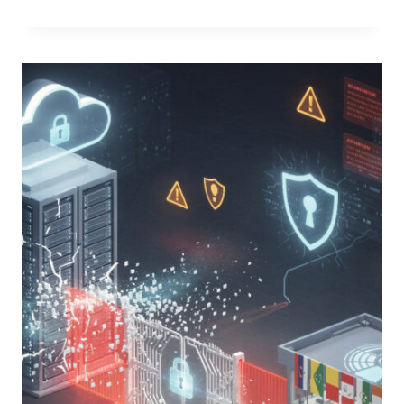
MODELING
NEL
2026:
ANALISI
APPROFONDITA,
AGGIORNATA
E
OPERATIVA