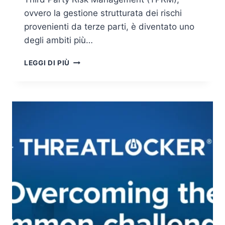
ovvero la gestione strutturata dei rischi
provenienti da terze parti, è diventato uno
degli ambiti più…
THIRD
LEGGI DI PIÙ
PARTY
RISK
MANAGEMENT
(TPRM)
NEL
2026:
QUANDO
IL
RISCHIO
ENTRA
DALLA
PORTA
DEI
FORNITORI