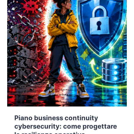
DIGITALE
E
DEL
RISCHIO
CYBER
Piano business continuity
cybersecurity: come progettare