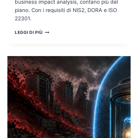
business impact analysis, contano più del
piano. Con i requisiti di NIS2, DORA e ISO
22301.
DISASTER
LEGGI DI PIÙ
RECOVERY
E
BUSINESS
CONTINUITY:
TUTTO
SI
DECIDE
SU
RTO
E
RPO,
NON
SUL
PIANO