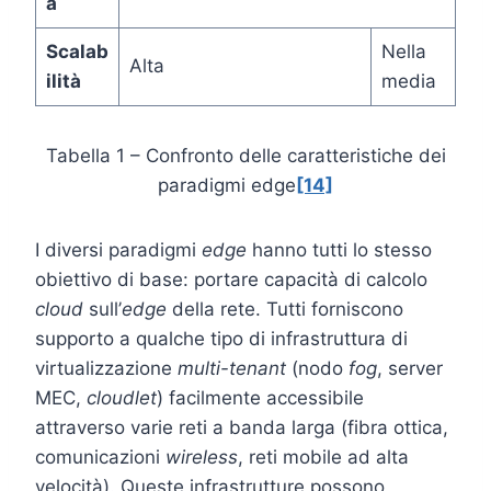
à
Scalab
Nella
Alta
ilità
media
Tabella 1 – Confronto delle caratteristiche dei
paradigmi edge
[14]
I diversi paradigmi
edge
hanno tutti lo stesso
obiettivo di base: portare capacità di calcolo
cloud
sull’
edge
della rete. Tutti forniscono
supporto a qualche tipo di infrastruttura di
virtualizzazione
multi-tenant
(nodo
fog
, server
MEC,
cloudlet
) facilmente accessibile
attraverso varie reti a banda larga (fibra ottica,
comunicazioni
wireless
, reti mobile ad alta
velocità). Queste infrastrutture possono