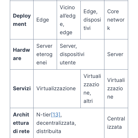
Vicino
Edge,
Core
Deploy
all’edg
Edge
disposi
networ
ment
e,
tivi
k
edge
Server
Server,
Hardw
eterog
dispositivi
Server
are
enei
utente
Virtuali
Virtuali
zzazio
Servizi
Virtualizzazione
zzazio
ne,
ne
altri
Archit
N-tier
[13]
,
Central
ettura
decentralizzata,
izzata
di rete
distribuita