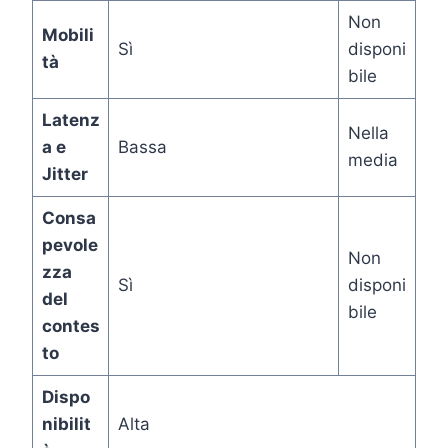
Non
Mobili
Sì
disponi
tà
bile
Latenz
Nella
a e
Bassa
media
Jitter
Consa
pevole
Non
zza
Sì
disponi
del
bile
contes
to
Dispo
nibilit
Alta