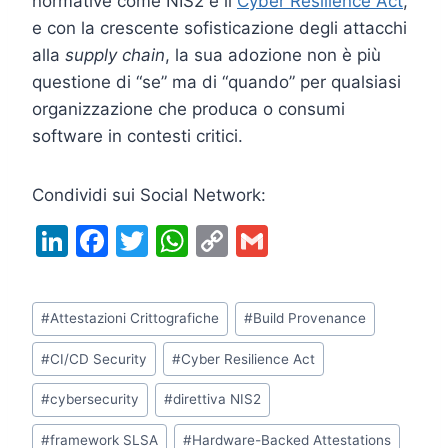
normative come NIS2 e il
Cyber Resilience Act
,
e con la crescente sofisticazione degli attacchi
alla
supply chain
, la sua adozione non è più
questione di “se” ma di “quando” per qualsiasi
organizzazione che produca o consumi
software in contesti critici.
Condividi sui Social Network:
Li
F
T
W
C
G
n
a
w
h
o
m
k
c
itt
at
p
ai
Tag
#
Attestazioni Crittografiche
#
Build Provenance
e
e
er
s
y
l
articolo:
dI
b
A
Li
#
CI/CD Security
#
Cyber Resilience Act
n
o
p
n
#
cybersecurity
#
direttiva NIS2
o
p
k
#
framework SLSA
#
Hardware-Backed Attestations