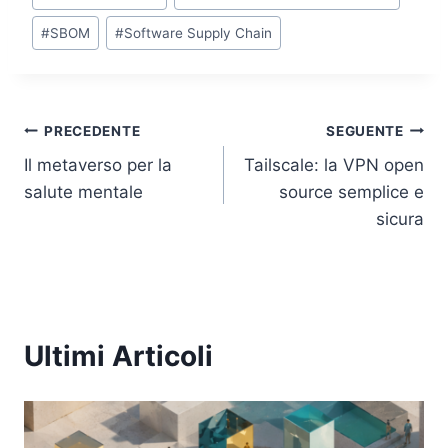
k
#
SBOM
#
Software Supply Chain
Navigazione
PRECEDENTE
SEGUENTE
Il metaverso per la
Tailscale: la VPN open
articoli
salute mentale
source semplice e
sicura
Ultimi Articoli