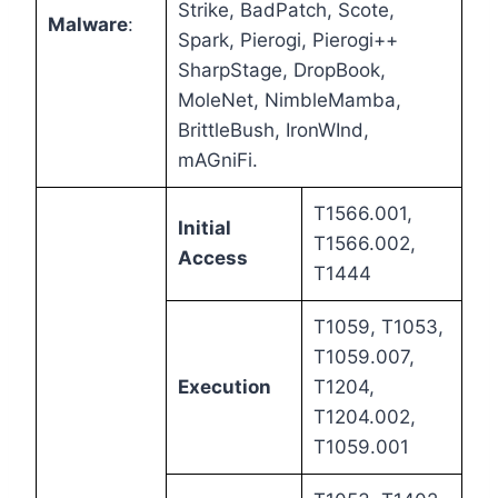
Strike, BadPatch, Scote,
Malware
:
Spark, Pierogi, Pierogi++
SharpStage, DropBook,
MoleNet, NimbleMamba,
BrittleBush, IronWInd,
mAGniFi.
T1566.001,
Initial
T1566.002,
Access
T1444
T1059, T1053,
T1059.007,
Execution
T1204,
T1204.002,
T1059.001