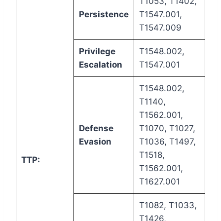
T1053, T1402,
Persistence
T1547.001,
T1547.009
Privilege
T1548.002,
Escalation
T1547.001
T1548.002,
T1140,
T1562.001,
Defense
T1070, T1027,
Evasion
T1036, T1497,
T1518,
TTP:
T1562.001,
T1627.001
T1082, T1033,
T1426,