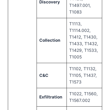
Discovery
T1497.001,
T1083
T1113,
T1114.002,
T1412, T1430,
Collection
T1433, T1432,
T1429, T1533,
T1005
T1102, T1132,
C&C
T1105, T1437,
T1573
T1022, T1560,
Exfiltration
T1567.002