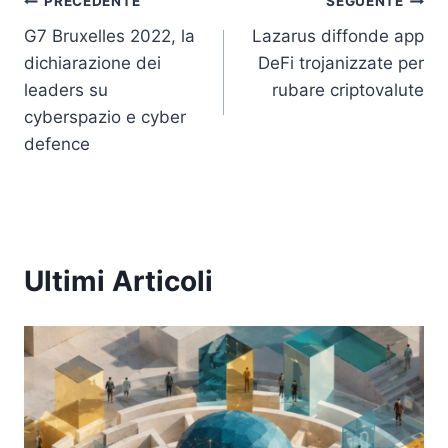
Navigazione
PRECEDENTE
SEGUENTE
G7 Bruxelles 2022, la
Lazarus diffonde app
articoli
dichiarazione dei
DeFi trojanizzate per
leaders su
rubare criptovalute
cyberspazio e cyber
defence
Ultimi Articoli