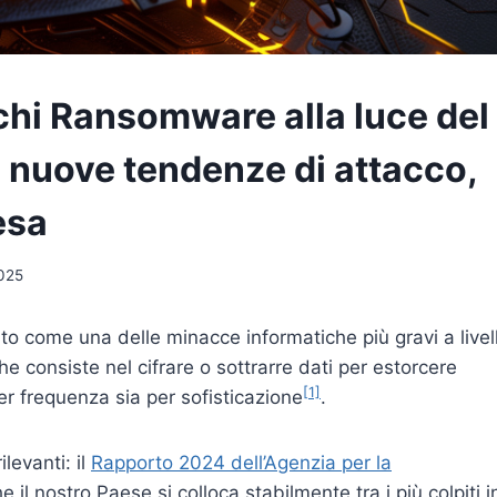
chi Ransomware alla luce del
 nuove tendenze di attacco,
esa
025
ato come una delle minacce informatiche più gravi a livel
he consiste nel cifrare o sottrarre dati per estorcere
[1]
per frequenza sia per sofisticazione
.
ilevanti: il
Rapporto 2024 dell’Agenzia per la
 il nostro Paese si colloca stabilmente tra i più colpiti i