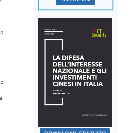
to
a
do
ai