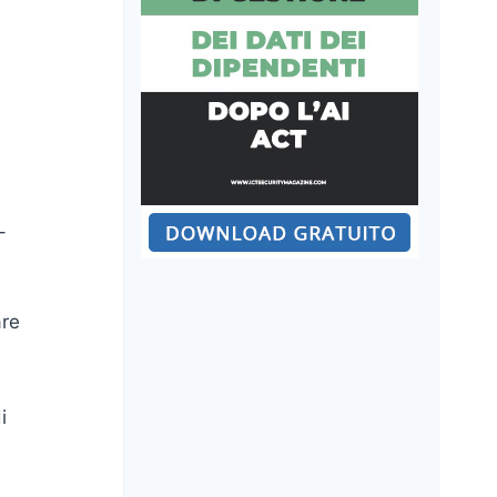
–
are
i