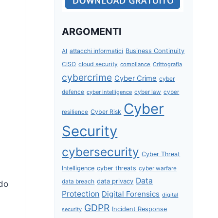
ARGOMENTI
attacchi informatici
Business Continuity
AI
CISO
cloud security
compliance
Crittografia
cybercrime
Cyber Crime
cyber
defence
cyber intelligence
cyber law
cyber
Cyber
Cyber Risk
resilience
Security
cybersecurity
Cyber Threat
Intelligence
cyber threats
cyber warfare
Data
data privacy
data breach
ndo
Protection
Digital Forensics
digital
GDPR
Incident Response
security