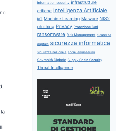
infrastrutture
information security
Intelligenza Artificiale
critiche
ono
NIS2
Machine Learning
Malware
IoT
i
Privacy
phishing
Protezione Dati
ransomware
Risk Management
sicurezza
sicurezza informatica
digitale
sicurezza nazionale
social engineering
Sovranità Digitale
Supply Chain Security
Threat Intelligence
d,
 la
li