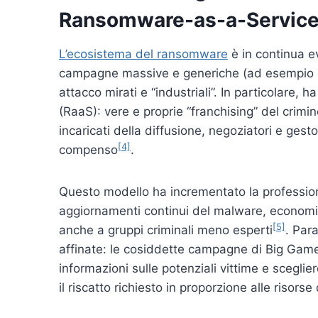
Ransomware-as-a-Service
L’ecosistema del ransomware
è in continua ev
campagne massive e generiche (ad esempio emai
attacco mirati e “industriali”. In particolare
(RaaS): vere e proprie “franchising” del crimine
incaricati della diffusione, negoziatori e gest
[4]
compenso
.
Questo modello ha incrementato la professiona
aggiornamenti continui del malware, economie
[5]
anche a gruppi criminali meno esperti
. Para
affinate: le cosiddette campagne di Big Ga
informazioni sulle potenziali vittime e sceglie
il riscatto richiesto in proporzione alle risorse