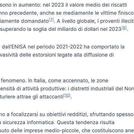
e sono in aumento: nel 2023 il valore medio dei riscatti
all’anno precedente, anche se mediamente le vittime finisc
[7]
nariamente domandato
. A livello globale, i proventi illecit
[8]
uperando la soglia del miliardo di dollari nel 2023
.
ati dall’ENISA nel periodo 2021-2022 ha comportato la
asività delle estorsioni legate alla diffusione di
l fenomeno. In Italia, come accennato, le zone
ità di attività produttive: i distretti industriali del Nor
[10]
uriere attrae gli attaccanti
.
o a focalizzarsi su obiettivi redditizi, sfruttando spesso
a sicurezza informatica. Questa tendenza risulta
uto delle imprese medio-piccole, che costituiscono anel