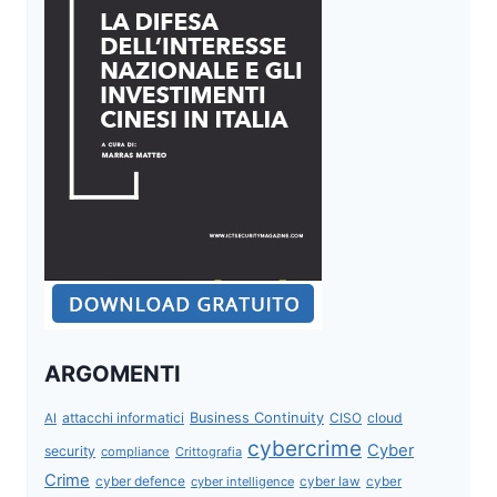
ARGOMENTI
attacchi informatici
Business Continuity
CISO
cloud
AI
cybercrime
Cyber
security
compliance
Crittografia
Crime
cyber defence
cyber intelligence
cyber law
cyber