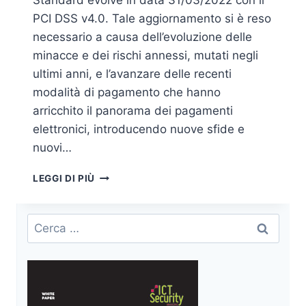
Standard evolve in data 31/03/2022 con il
PCI DSS v4.0. Tale aggiornamento si è reso
necessario a causa dell’evoluzione delle
minacce e dei rischi annessi, mutati negli
ultimi anni, e l’avanzare delle recenti
modalità di pagamento che hanno
arricchito il panorama dei pagamenti
elettronici, introducendo nuove sfide e
nuovi…
MINACCE
LEGGI DI PIÙ
E
SISTEMI
DI
Ricerca
PAGAMENTO
per:
IN
EVOLUZIONE:
RILASCIATA
LA
V.4