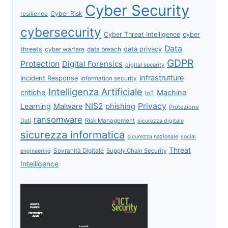
Cyber Security
Cyber Risk
resilience
cybersecurity
Cyber Threat Intelligence
cyber
Data
data privacy
threats
data breach
cyber warfare
GDPR
Protection
Digital Forensics
digital security
infrastrutture
Incident Response
information security
Intelligenza Artificiale
critiche
Machine
IoT
NIS2
Privacy
Learning
Malware
phishing
Protezione
ransomware
Dati
Risk Management
sicurezza digitale
sicurezza informatica
sicurezza nazionale
social
Threat
Sovranità Digitale
Supply Chain Security
engineering
Intelligence