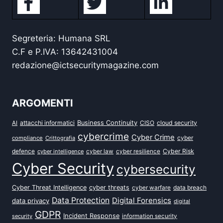
Segreteria: Humana SRL
C.F e P.IVA: 13642431004
redazione@ictsecuritymagazine.com
ARGOMENTI
attacchi informatici
Business Continuity
CISO
cloud security
AI
cybercrime
Cyber Crime
cyber
compliance
Crittografia
defence
Cyber Risk
cyber intelligence
cyber law
cyber resilience
Cyber Security
cybersecurity
Cyber Threat Intelligence
cyber threats
data breach
cyber warfare
Data Protection
Digital Forensics
data privacy
digital
GDPR
Incident Response
security
information security