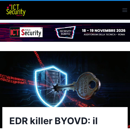
Salta
al
contenuto
EDR killer BYOVD: il