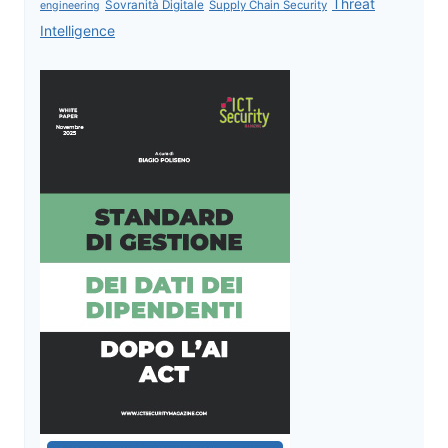
Threat
Sovranità Digitale
Supply Chain Security
engineering
Intelligence