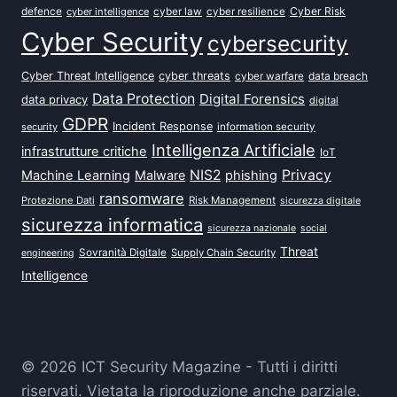
defence
Cyber Risk
cyber intelligence
cyber law
cyber resilience
Cyber Security
cybersecurity
Cyber Threat Intelligence
cyber threats
data breach
cyber warfare
Data Protection
Digital Forensics
data privacy
digital
GDPR
Incident Response
security
information security
Intelligenza Artificiale
infrastrutture critiche
IoT
NIS2
Privacy
Machine Learning
Malware
phishing
ransomware
Protezione Dati
Risk Management
sicurezza digitale
sicurezza informatica
sicurezza nazionale
social
Threat
Sovranità Digitale
Supply Chain Security
engineering
Intelligence
© 2026 ICT Security Magazine - Tutti i diritti
riservati. Vietata la riproduzione anche parziale.