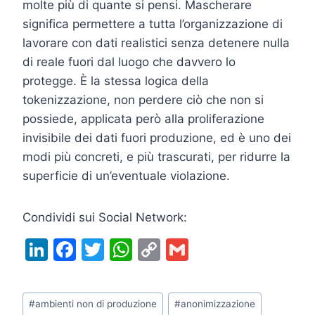
molte più di quante si pensi. Mascherare
significa permettere a tutta l’organizzazione di
lavorare con dati realistici senza detenere nulla
di reale fuori dal luogo che davvero lo
protegge. È la stessa logica della
tokenizzazione, non perdere ciò che non si
possiede, applicata però alla proliferazione
invisibile dei dati fuori produzione, ed è uno dei
modi più concreti, e più trascurati, per ridurre la
superficie di un’eventuale violazione.
Condividi sui Social Network:
Li
F
T
W
C
G
n
a
w
h
o
m
k
c
itt
at
p
ai
Tag
#
ambienti non di produzione
#
anonimizzazione
articolo: