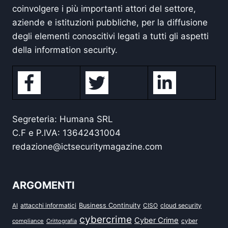
coinvolgere i più importanti attori del settore,
aziende e istituzioni pubbliche, per la diffusione
degli elementi conoscitivi legati a tutti gli aspetti
della information security.
Segreteria: Humana SRL
C.F e P.IVA: 13642431004
redazione@ictsecuritymagazine.com
ARGOMENTI
attacchi informatici
Business Continuity
CISO
cloud security
AI
cybercrime
Cyber Crime
cyber
compliance
Crittografia