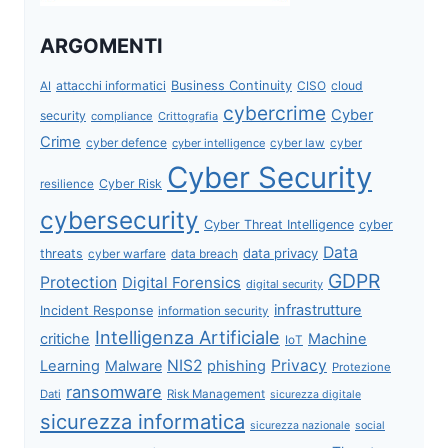
ARGOMENTI
attacchi informatici
Business Continuity
CISO
cloud
AI
cybercrime
Cyber
security
compliance
Crittografia
Crime
cyber defence
cyber intelligence
cyber law
cyber
Cyber Security
Cyber Risk
resilience
cybersecurity
Cyber Threat Intelligence
cyber
Data
data privacy
threats
data breach
cyber warfare
GDPR
Protection
Digital Forensics
digital security
infrastrutture
Incident Response
information security
Intelligenza Artificiale
critiche
Machine
IoT
NIS2
Privacy
Learning
Malware
phishing
Protezione
ransomware
Dati
Risk Management
sicurezza digitale
sicurezza informatica
sicurezza nazionale
social