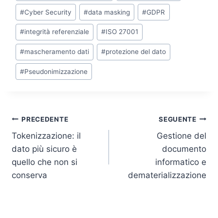
e
e
er
s
y
l
dI
b
A
Li
#
Cyber Security
#
data masking
#
GDPR
n
o
p
n
#
integrità referenziale
#
ISO 27001
o
p
k
#
mascheramento dati
#
protezione del dato
k
#
Pseudonimizzazione
Navigazione
PRECEDENTE
SEGUENTE
Tokenizzazione: il
Gestione del
articoli
dato più sicuro è
documento
quello che non si
informatico e
conserva
dematerializzazione