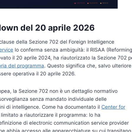
down del 20 aprile 2026
lause della Sezione 702 del Foreign Intelligence
ervice
lo conferma senza ambiguità: il RISAA (Reformin
vato il 20 aprile 2024, ha riautorizzato la Sezione 702 p
toria del programma
. Questo significa che, salvo ulteriore
sere operativa il 20 aprile 2026.
ropea, la Sezione 702 non è un dettaglio normativo
sorveglianza senza mandato individuale delle
fini di intelligence. Come ha documentato il
Center for
è limitato a riautorizzare il programma: lo ha
finizione di electronic communication service provider
 che abbia accesso alle apparecchiature su cui transitano