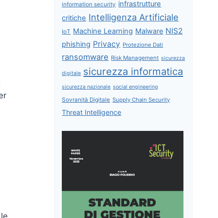
infrastrutture
information security
Intelligenza Artificiale
critiche
NIS2
Machine Learning
Malware
IoT
Privacy
phishing
Protezione Dati
ransomware
Risk Management
sicurezza
sicurezza informatica
digitale
g
sicurezza nazionale
social engineering
er
Sovranità Digitale
Supply Chain Security
Threat Intelligence
 le