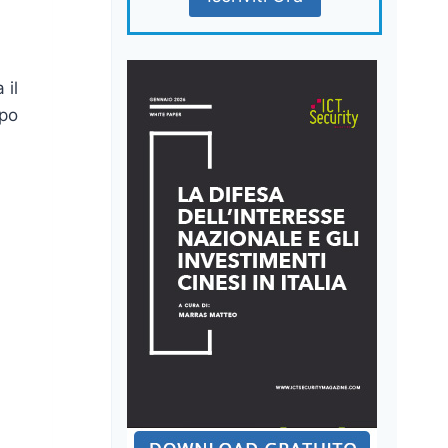
 il
opo