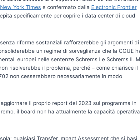
l New York Times
e confermato dalla
Electronic Frontier
epita specificamente per coprire i data center di cloud
 senza riforme sostanziali rafforzerebbe gli argomenti di
consoliderebbe un regime di sorveglianza che la CGUE h
amentali europei nelle sentenze Schrems I e Schrems II. 
n risolverebbe il problema, perché – come chiarisce il
one 702 non cesserebbero necessariamente in modo
i aggiornare il proprio report del 2023 sul programma in
dremo, il board non ha attualmente la capacità operativa
 sola: qualsiasi Transfer Impact Assessment che si basi