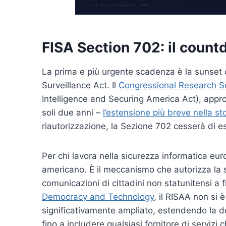
FISA Section 702: il count
La prima e più urgente scadenza è la sunset c
Surveillance Act. Il
Congressional Research S
Intelligence and Securing America Act), appro
soli due anni –
l’estensione più breve nella s
riautorizzazione, la Sezione 702 cesserà di es
Per chi lavora nella sicurezza informatica eu
americano. È il meccanismo che autorizza la 
comunicazioni di cittadini non statunitensi a 
Democracy and Technology
, il RISAA non si 
significativamente ampliato, estendendo la de
fino a includere qualsiasi fornitore di servizi