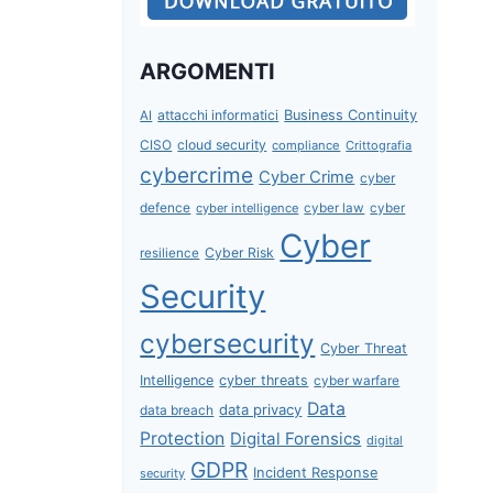
ARGOMENTI
attacchi informatici
Business Continuity
AI
CISO
cloud security
compliance
Crittografia
cybercrime
Cyber Crime
cyber
defence
cyber intelligence
cyber law
cyber
Cyber
Cyber Risk
resilience
Security
cybersecurity
Cyber Threat
Intelligence
cyber threats
cyber warfare
Data
data privacy
data breach
Protection
Digital Forensics
digital
GDPR
Incident Response
security