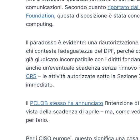
comunicazioni. Secondo quanto
riportato da
Foundation
, questa disposizione è stata conc
computing.
Il paradosso è evidente: una riautorizzazione
chi contesta l’adeguatezza del DPF, perché 
già giudicato incompatibile con i diritti fond
anche un’eventuale scadenza senza rinnovo no
CRS
– le attività autorizzate sotto la Sezi
immediato.
Il
PCLOB stesso ha annunciato
l’intenzione d
vista della scadenza di aprile – ma, come ve
per farlo.
Per i CISO europei, questo significa una cosa