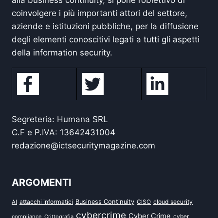
alla business continuity, si pone l’obiettivo di
coinvolgere i più importanti attori del settore,
aziende e istituzioni pubbliche, per la diffusione
degli elementi conoscitivi legati a tutti gli aspetti
della information security.
Segreteria: Humana SRL
C.F e P.IVA: 13642431004
redazione@ictsecuritymagazine.com
ARGOMENTI
attacchi informatici
Business Continuity
CISO
cloud security
AI
cybercrime
Cyber Crime
cyber
compliance
Crittografia