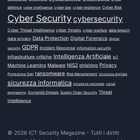
defence
Cyber Risk
cyber intelligence
cyber law
cyber resilience
Cyber Security
cybersecurity
Cyber Threat Intelligence
cyber threats
data breach
cyber warfare
Data Protection
Digital Forensics
data privacy
digital
GDPR
Incident Response
security
information security
Intelligenza Artificiale
infrastrutture critiche
IoT
NIS2
Privacy
Machine Learning
Malware
phishing
ransomware
Protezione Dati
Risk Management
sicurezza digitale
sicurezza informatica
sicurezza nazionale
social
Threat
Sovranità Digitale
Supply Chain Security
engineering
Intelligence
© 2026 ICT Security Magazine - Tutti i diritti