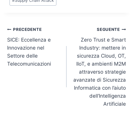
n
o
p
n
#
Supply Chain Attack
o
p
k
k
Navigazione
PRECEDENTE
SEGUENTE
SICE: Eccellenza e
Zero Trust e Smart
articoli
Innovazione nel
Industry: mettere in
Settore delle
sicurezza Cloud, OT,
Telecomunicazioni
IIoT, e ambienti M2M
attraverso strategie
avanzate di Sicurezza
Informatica con l’aiuto
dell’Intelligenza
Artificiale