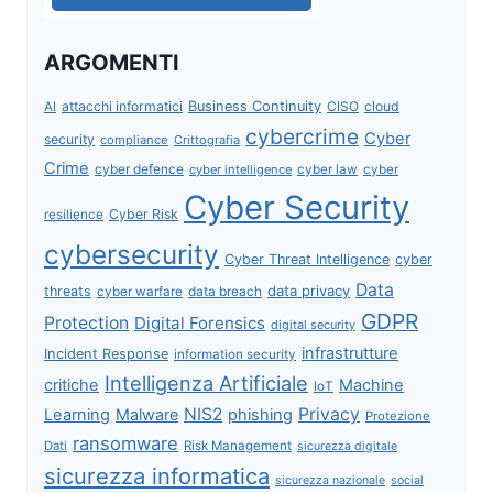
ARGOMENTI
attacchi informatici
Business Continuity
CISO
cloud
AI
cybercrime
Cyber
security
compliance
Crittografia
Crime
cyber defence
cyber intelligence
cyber law
cyber
Cyber Security
Cyber Risk
resilience
cybersecurity
Cyber Threat Intelligence
cyber
Data
data privacy
threats
data breach
cyber warfare
GDPR
Protection
Digital Forensics
digital security
infrastrutture
Incident Response
information security
Intelligenza Artificiale
critiche
Machine
IoT
NIS2
Privacy
Learning
Malware
phishing
Protezione
ransomware
Dati
Risk Management
sicurezza digitale
sicurezza informatica
sicurezza nazionale
social