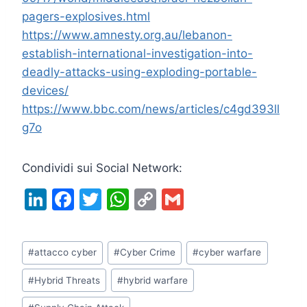
pagers-explosives.
html
https://www.amnesty.org.au/lebanon-
establish-international-investigation-into-
deadly-attacks-using-exploding-portable-
devices/
https://www.bbc.com/news/articles/c4gd393ll
g7o
Condividi sui Social Network:
Li
F
T
W
C
G
n
a
w
h
o
m
k
c
itt
at
p
ai
Tag
#
attacco cyber
#
Cyber Crime
#
cyber warfare
e
e
er
s
y
l
articolo:
dI
b
A
Li
#
Hybrid Threats
#
hybrid warfare