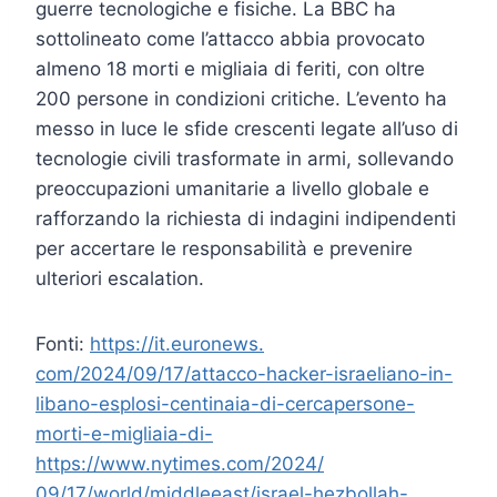
guerre tecnologiche e fisiche. La BBC ha
sottolineato come l’attacco abbia provocato
almeno 18 morti e migliaia di feriti, con oltre
200 persone in condizioni critiche. L’evento ha
messo in luce le sfide crescenti legate all’uso di
tecnologie civili trasformate in armi, sollevando
preoccupazioni umanitarie a livello globale e
rafforzando la richiesta di indagini indipendenti
per accertare le responsabilità e prevenire
ulteriori escalation.
Fonti:
https://it.euronews.
com/2024/09/17/attacco-hacker-
israeliano-in-
libano-esplosi-
centinaia-di-cercapersone-
morti-e-migliaia-di-
https://www.nytimes.com/2024/
09/17/world/middleeast/israel-
hezbollah-