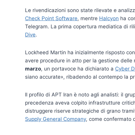
Le rivendicazioni sono state rilevate e analizz
Check Point Software
, mentre
Halcyon
ha con
Telegram. La prima copertura mediatica di ril
Dive
.
Lockheed Martin ha inizialmente risposto con
avere procedure in atto per la gestione dell
marzo
, un portavoce ha dichiarato a
Cyber D
siano accurate», ribadendo al contempo la prop
Il profilo di APT Iran è noto agli analisti: il 
precedenza aveva colpito infrastrutture criti
distruggere riserve strategiche di grano tram
Supply General Company
, come confermato d