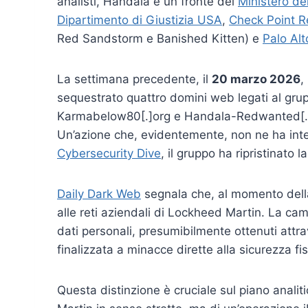
analisti, Handala è un fronte del
Ministero del
Dipartimento di Giustizia USA
,
Check Point R
Red Sandstorm e Banished Kitten) e
Palo Al
La settimana precedente, il
20 marzo 2026
,
sequestrato quattro domini web legati al gru
Karmabelow80[.]org e Handala-Redwanted[.]
Un’azione che, evidentemente, non ne ha inte
Cybersecurity Dive
, il gruppo ha ripristinato 
Daily Dark Web
segnala che, al momento della
alle reti aziendali di Lockheed Martin. La ca
dati personali, presumibilmente ottenuti attrav
finalizzata a minacce dirette alla sicurezza fis
Questa distinzione è cruciale sul piano analiti