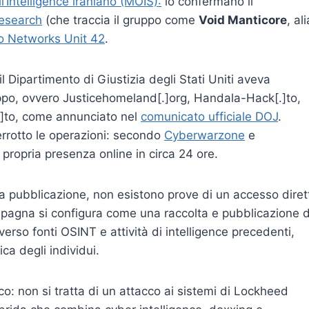
l’Intelligence iraniano (MOIS):
lo confermano il
esearch
(che traccia il gruppo come
Void Manticore
, al
to Networks Unit 42
.
 il Dipartimento di Giustizia degli Stati Uniti aveva
ppo, ovvero Justicehomeland[.]org, Handala-Hack[.]to,
to, come annunciato nel
comunicato ufficiale DOJ
.
rrotto le operazioni: secondo
Cyberwarzone
e
la propria presenza online in circa 24 ore.
 pubblicazione, non esistono prove di un accesso diret
mpagna si configura come una raccolta e pubblicazione d
erso fonti OSINT e attività di intelligence precedenti,
ica degli individui.
co: non si tratta di un attacco ai sistemi di Lockheed