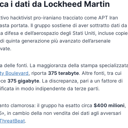
ca i dati da Lockheed Martin
ettivo hacktivist pro-iraniano tracciato come APT Iran
sta portata. Il gruppo sostiene di aver sottratto dati da
la difesa e dell’aerospazio degli Stati Uniti, incluse copie
a di quinta generazione più avanzato dell’arsenale
rvate.
da delle fonti. La maggioranza della stampa specializzat
ty Boulevard
, riporta
375 terabyte
. Altre fonti, tra cui
vece
375 gigabyte
. La discrepanza, pari a un fattore di
ificata in modo indipendente da terze parti.
tanto clamorosa: il gruppo ha esatto circa
$400 milioni
,
35», in cambio della non vendita dei dati agli avversari
ThreatBeat
.