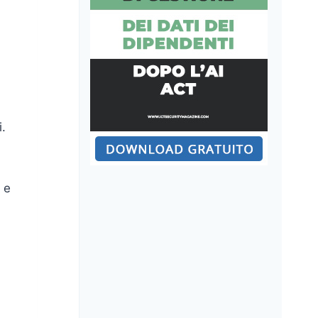
i.
 e