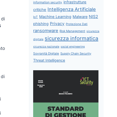
infrastrutture
information security
Intelligenza Artificiale
critiche
NIS2
Machine Learning
Malware
IoT
 di
Privacy
phishing
Protezione Dati
6
ransomware
Risk Management
sicurezza
sicurezza informatica
digitale
sicurezza nazionale
social engineering
ato
Sovranità Digitale
Supply Chain Security
Threat Intelligence
 di
i
i