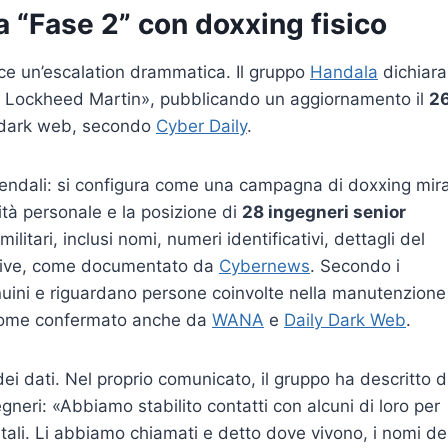
a “Fase 2” con doxxing fisico
isce un’escalation drammatica. Il gruppo
Handala
dichiara
e Lockheed Martin», pubblicando un aggiornamento il
2
ul dark web, secondo
Cyber Daily
.
aziendali: si configura come una campagna di doxxing mir
tità personale e la posizione di
28 ingegneri senior
ilitari, inclusi nomi, numeri identificativi, dettagli del
ative, come documentato da
Cybernews
. Secondo i
nuini e riguardano persone coinvolte nella manutenzione
 come confermato anche da
WANA
e
Daily Dark Web
.
i dati. Nel proprio comunicato, il gruppo ha descritto d
gneri: «Abbiamo stabilito contatti con alcuni di loro per
gitali. Li abbiamo chiamati e detto dove vivono, i nomi de