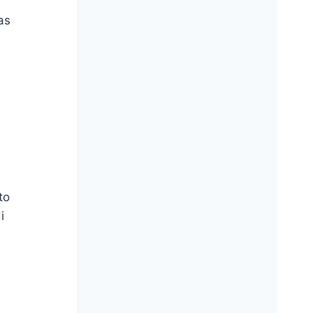
ias
to
i