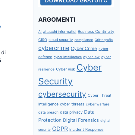
ARGOMENTI
y
attacchi informatici
Business Continuity
AI
CISO
cloud security
compliance
Crittografia
cybercrime
Cyber Crime
cyber
 di
defence
cyber intelligence
cyber law
cyber
5
Cyber
Cyber Risk
resilience
Security
cybersecurity
Cyber Threat
Intelligence
cyber threats
cyber warfare
Data
data privacy
data breach
Protection
Digital Forensics
digital
GDPR
Incident Response
security