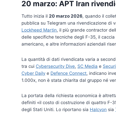
20 marzo: APT Iran rivendi
Tutto inizia il
20 marzo 2026
, quando il coll
pubblica su Telegram una rivendicazione di va
Lockheed Martin
, il più grande contractor del
delle specifiche tecniche degli F-35, il cacci
americano, e altre informazioni aziendali rise
La quantità di dati rivendicata varia a secon
tra cui
Cybersecurity Dive
,
SC Media
e
Securi
Cyber Daily
e
Defence Connect
, indicano in
1.000x, non è stata chiarita dal gruppo né ver
La portata della richiesta economica è altret
definiti «il costo di costruzione di quattro F-
degli Stati Uniti. Lo riportano sia
Halcyon
sia