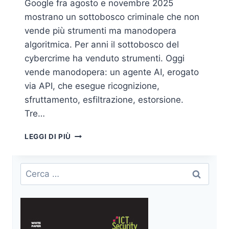
Google fra agosto e novembre 2025
mostrano un sottobosco criminale che non
vende più strumenti ma manodopera
algoritmica. Per anni il sottobosco del
cybercrime ha venduto strumenti. Oggi
vende manodopera: un agente AI, erogato
via API, che esegue ricognizione,
sfruttamento, esfiltrazione, estorsione.
Tre…
AGENTIC
LEGGI DI PIÙ
CRIME-
AS-
A-
Ricerca
SERVICE
per:
E
I
TRE
CASI