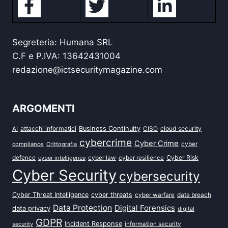
Segreteria: Humana SRL
C.F e P.IVA: 13642431004
redazione@ictsecuritymagazine.com
ARGOMENTI
attacchi informatici
Business Continuity
CISO
cloud security
AI
cybercrime
Cyber Crime
cyber
compliance
Crittografia
defence
Cyber Risk
cyber intelligence
cyber law
cyber resilience
Cyber Security
cybersecurity
Cyber Threat Intelligence
cyber threats
data breach
cyber warfare
Data Protection
Digital Forensics
data privacy
digital
GDPR
Incident Response
security
information security