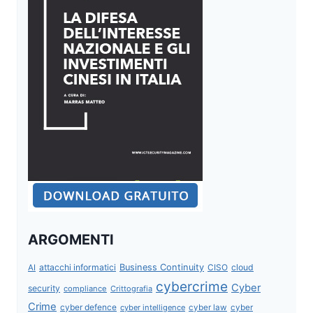
ARGOMENTI
attacchi informatici
Business Continuity
CISO
cloud
AI
cybercrime
Cyber
security
compliance
Crittografia
Crime
cyber defence
cyber intelligence
cyber law
cyber