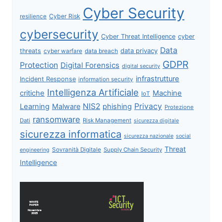
Cyber Security
Cyber Risk
resilience
cybersecurity
Cyber Threat Intelligence
cyber
Data
data privacy
threats
data breach
cyber warfare
GDPR
Protection
Digital Forensics
digital security
infrastrutture
Incident Response
information security
Intelligenza Artificiale
critiche
Machine
IoT
NIS2
Privacy
Learning
Malware
phishing
Protezione
ransomware
Dati
Risk Management
sicurezza digitale
sicurezza informatica
sicurezza nazionale
social
Threat
Sovranità Digitale
Supply Chain Security
engineering
Intelligence