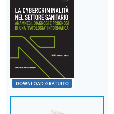
CHE
RIDISEGNANO
IL
MERCATO
DEL
CYBERCRIME