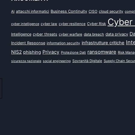
attacchi informatici
Business Continuity
CISO
cloud security
AI
compl
Cyber 
Cyber Risk
cyber intelligence
cyber law
cyber resilience
Da
data privacy
Intelligence
cyber threats
data breach
cyber warfare
Int
infrastrutture critiche
Incident Response
information security
ransomware
NIS2
Privacy
phishing
Protezione Dati
Risk Man
Sovranità Digitale
Supply Chain Secur
sicurezza nazionale
social engineering