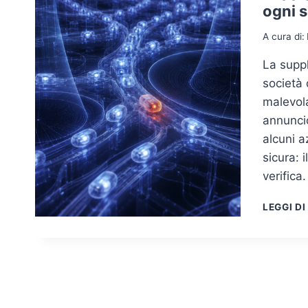
ogni 
A cura di:
La suppl
società 
malevola
annuncio
alcuni a
sicura: 
verifica.
LEGGI DI