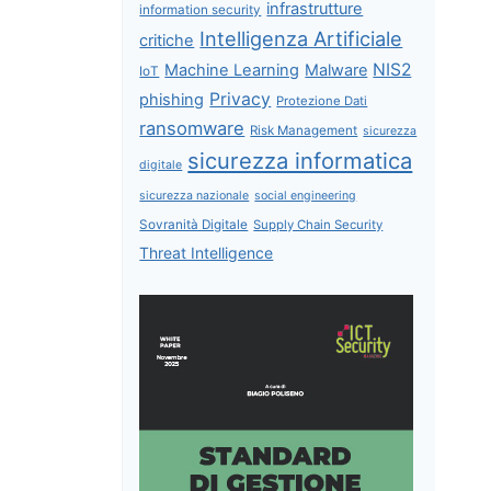
infrastrutture
information security
Intelligenza Artificiale
critiche
NIS2
Machine Learning
Malware
IoT
Privacy
phishing
Protezione Dati
ransomware
Risk Management
sicurezza
sicurezza informatica
digitale
sicurezza nazionale
social engineering
Sovranità Digitale
Supply Chain Security
Threat Intelligence