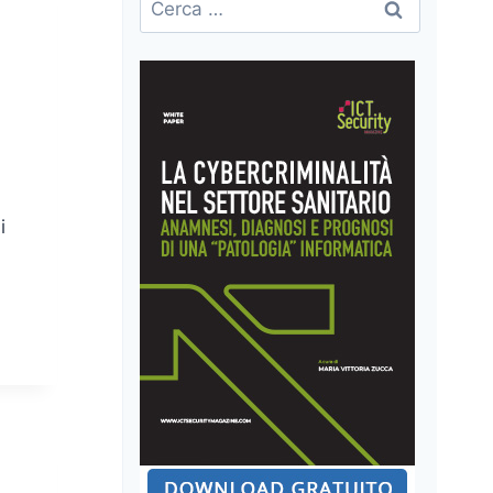
per:
i