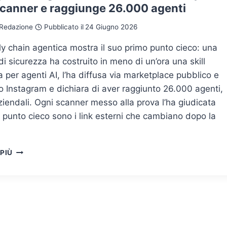
scanner e raggiunge 26.000 agenti
GOVERNARE
L’IDENTITÀ
Redazione
Pubblicato il
24 Giugno 2026
DELLE
MACCHINE
y chain agentica mostra il suo primo punto cieco: una
di sicurezza ha costruito in meno di un’ora una skill
 per agenti AI, l’ha diffusa via marketplace pubblico e
 Instagram e dichiara di aver raggiunto 26.000 agenti,
ziendali. Ogni scanner messo alla prova l’ha giudicata
il punto cieco sono i link esterni che cambiano dopo la
SUPPLY
 PIÙ
CHAIN
AGENTICA:
UNA
SKILL
FASULLA
SUPERA
OGNI