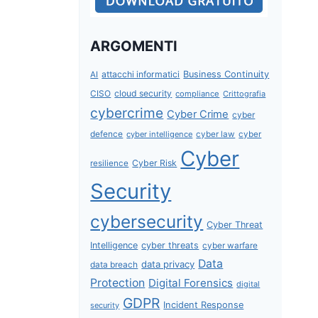
ARGOMENTI
attacchi informatici
Business Continuity
AI
CISO
cloud security
compliance
Crittografia
cybercrime
Cyber Crime
cyber
defence
cyber intelligence
cyber law
cyber
Cyber
Cyber Risk
resilience
Security
cybersecurity
Cyber Threat
Intelligence
cyber threats
cyber warfare
Data
data privacy
data breach
Protection
Digital Forensics
digital
GDPR
Incident Response
security