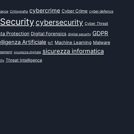
cybercrime
Cyber Crime
cyber defence
iance
Crittografia
Security
cybersecurity
Cyber Threat
GDPR
ta Protection
Digital Forensics
digital security
elligenza Artificiale
Machine Learning
Malware
IoT
sicurezza informatica
agement
sicurezza digitale
Threat Intelligence
ity