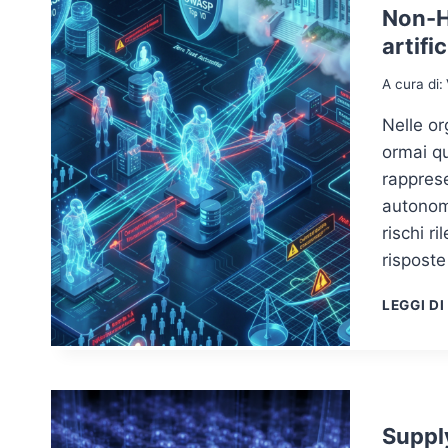
Non-Hu
artifi
A cura di:
Nelle or
ormai qu
rapprese
autonomi
rischi r
risposte
LEGGI DI
Supply