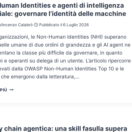
man Identities e agenti di intelligenza
ciale: governare l’identità delle macchine
Vincenzo Calabrò
Pubblicato il
6 Luglio 2026
ganizzazioni, le Non-Human Identities (NHI) superano
elle umane di due ordini di grandezza e gli AI agent ne
ntano la classe più difficile da governare, in quanto
 e operanti su delega di un utente. L’articolo ripercorre 
ilevati dalla OWASP Non-Human Identities Top 10 e le
 che emergono dalla letteratura,…
NON-
 PIÙ
HUMAN
IDENTITIES
E
AGENTI
DI
INTELLIGENZA
 chain agentica: una skill fasulla supera
ARTIFICIALE: