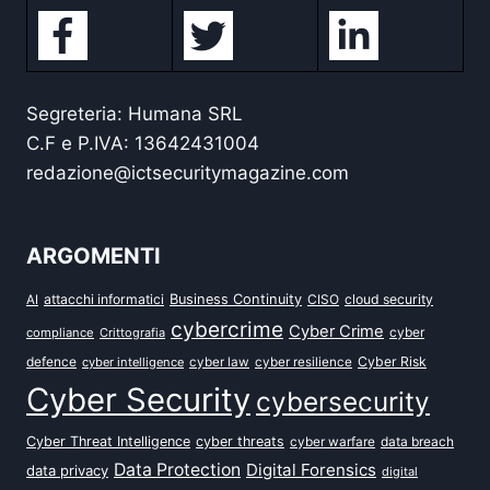
Segreteria: Humana SRL
C.F e P.IVA: 13642431004
redazione@ictsecuritymagazine.com
ARGOMENTI
attacchi informatici
Business Continuity
CISO
cloud security
AI
cybercrime
Cyber Crime
cyber
compliance
Crittografia
defence
Cyber Risk
cyber intelligence
cyber law
cyber resilience
Cyber Security
cybersecurity
Cyber Threat Intelligence
cyber threats
data breach
cyber warfare
Data Protection
Digital Forensics
data privacy
digital