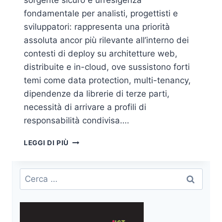
sorgente sicuro è un’esigenza
fondamentale per analisti, progettisti e
sviluppatori: rappresenta una priorità
assoluta ancor più rilevante all’interno dei
contesti di deploy su architetture web,
distribuite e in-cloud, ove sussistono forti
temi come data protection, multi-tenancy,
dipendenze da librerie di terze parti,
necessità di arrivare a profili di
responsabilità condivisa….
JAVA
LEGGI DI PIÙ
SECURE
CODING
–
Ricerca
GARANTIRE
per:
LA
SICUREZZA
DELLE