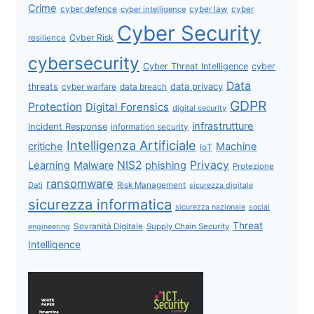
Crime
cyber defence
cyber intelligence
cyber law
cyber
Cyber Security
Cyber Risk
resilience
cybersecurity
Cyber Threat Intelligence
cyber
Data
data privacy
threats
data breach
cyber warfare
GDPR
Protection
Digital Forensics
digital security
infrastrutture
Incident Response
information security
Intelligenza Artificiale
critiche
Machine
IoT
NIS2
Privacy
Learning
Malware
phishing
Protezione
ransomware
Dati
Risk Management
sicurezza digitale
sicurezza informatica
sicurezza nazionale
social
Threat
Sovranità Digitale
Supply Chain Security
engineering
Intelligence