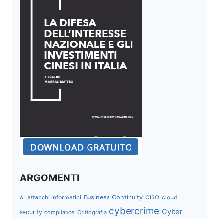
ARGOMENTI
attacchi informatici
Business Continuity
CISO
cloud
AI
cybercrime
Cyber
security
compliance
Crittografia