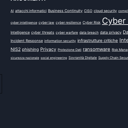
attacchi informatici
Business Continuity
CISO
cloud security
AI
compl
Cyber 
Cyber Risk
cyber intelligence
cyber law
cyber resilience
Da
data privacy
Intelligence
cyber threats
data breach
cyber warfare
Int
infrastrutture critiche
Incident Response
information security
ransomware
NIS2
Privacy
phishing
Protezione Dati
Risk Man
Sovranità Digitale
Supply Chain Secur
sicurezza nazionale
social engineering