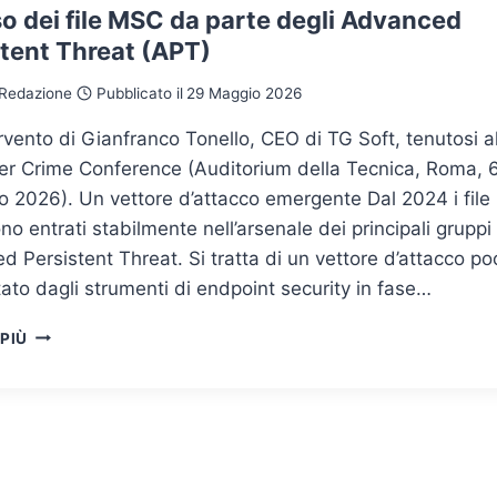
o dei file MSC da parte degli Advanced
stent Threat (APT)
Redazione
Pubblicato il
29 Maggio 2026
ervento di Gianfranco Tonello, CEO di TG Soft, tenutosi a
er Crime Conference (Auditorium della Tecnica, Roma, 
 2026). Un vettore d’attacco emergente Dal 2024 i file
o entrati stabilmente nell’arsenale dei principali gruppi
 Persistent Threat. Si tratta di un vettore d’attacco po
tato dagli strumenti di endpoint security in fase…
L’ABUSO
 PIÙ
DEI
FILE
MSC
DA
PARTE
DEGLI
ADVANCED