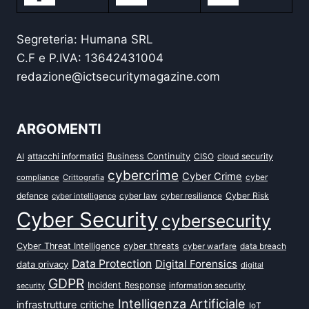
Segreteria: Humana SRL
C.F e P.IVA: 13642431004
redazione@ictsecuritymagazine.com
ARGOMENTI
attacchi informatici
Business Continuity
CISO
cloud security
AI
cybercrime
Cyber Crime
cyber
compliance
Crittografia
defence
Cyber Risk
cyber intelligence
cyber law
cyber resilience
Cyber Security
cybersecurity
Cyber Threat Intelligence
cyber threats
data breach
cyber warfare
Data Protection
Digital Forensics
data privacy
digital
GDPR
Incident Response
security
information security
Intelligenza Artificiale
infrastrutture critiche
IoT