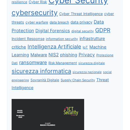
Cyber Security
Cyber Risk
resilience
cybersecurity
Cyber Threat Intelligence
cyber
Data
data privacy
threats
data breach
cyber warfare
GDPR
Protection
Digital Forensics
digital security
infrastrutture
Incident Response
information security
Intelligenza Artificiale
critiche
Machine
IoT
NIS2
Privacy
Learning
Malware
phishing
Protezione
ransomware
Dati
Risk Management
sicurezza digitale
sicurezza informatica
sicurezza nazionale
social
Threat
Sovranità Digitale
Supply Chain Security
engineering
Intelligence