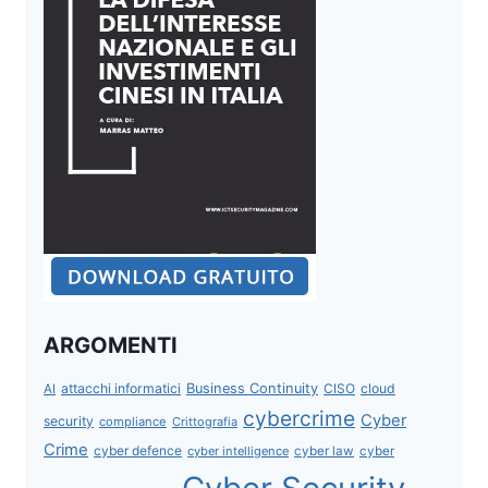
ARGOMENTI
attacchi informatici
Business Continuity
CISO
cloud
AI
cybercrime
Cyber
security
compliance
Crittografia
Crime
cyber defence
cyber intelligence
cyber law
cyber