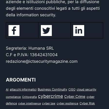
aziende e istituzioni pubbliche, per la diffusione
degli elementi conoscitivi legati a tutti gli aspetti
della information security.
Segreteria: Humana SRL
C.F e P.IVA: 13642431004
redazione@ictsecuritymagazine.com
ARGOMENTI
attacchi informatici
Business Continuity
CISO
cloud security
AI
cybercrime
Cyber Crime
cyber
compliance
Crittografia
defence
Cyber Risk
cyber intelligence
cyber law
cyber resilience