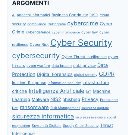
ARGOMENTI
attacchi informatici
Business Continuity
CISO
cloud
AI
cybercrime
Cyber
security
compliance
Crittografia
Crime
cyber defence
cyber intelligence
cyber law
cyber
Cyber Security
Cyber Risk
resilience
cybersecurity
Cyber Threat Intelligence
cyber
Data
data privacy
threats
data breach
cyber warfare
GDPR
Protection
Digital Forensics
digital security
infrastrutture
Incident Response
information security
Intelligenza Artificiale
critiche
Machine
IoT
NIS2
Privacy
Learning
Malware
phishing
Protezione
ransomware
Dati
Risk Management
sicurezza digitale
sicurezza informatica
sicurezza nazionale
social
Threat
Sovranità Digitale
Supply Chain Security
engineering
Intelligence