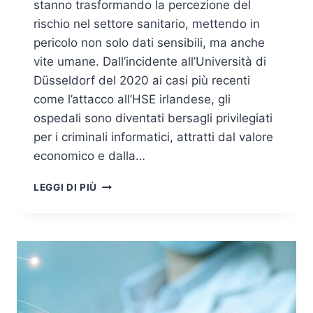
stanno trasformando la percezione del
rischio nel settore sanitario, mettendo in
pericolo non solo dati sensibili, ma anche
vite umane. Dall’incidente all’Università di
Düsseldorf del 2020 ai casi più recenti
come l’attacco all’HSE irlandese, gli
ospedali sono diventati bersagli privilegiati
per i criminali informatici, attratti dal valore
economico e dalla…
ATTACCHI
LEGGI DI PIÙ
RANSOMWARE
AGLI
OSPEDALI:
QUANDO
LA
CYBERSECURITY
DIVENTA
UNA