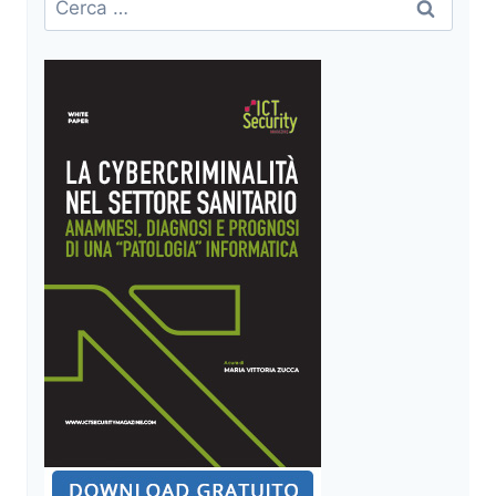
SECURITY
per:
IN
AMBIENTI
CRITICI