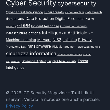
Cyber Security
cybersecurity
Cyber Threat Intelligence
cyber threats
data breach
cyber warfare
Data Protection
Digital Forensics
data privacy
digital
GDPR
Incident Response
security
information security
Intelligenza Artificiale
infrastrutture critiche
IoT
NIS2
Privacy
Machine Learning
Malware
phishing
ransomware
Protezione Dati
Risk Management
sicurezza digitale
sicurezza informatica
sicurezza nazionale
social
Threat
Sovranità Digitale
Supply Chain Security
engineering
Intelligence
© 2026 ICT Security Magazine - Tutti i diritti
riservati. Vietata la riproduzione anche parziale.
Privacy Policy