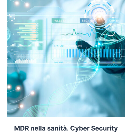
QUESTIONE
DI
VITA
O
DI
MORTE
MDR nella sanità. Cyber Security