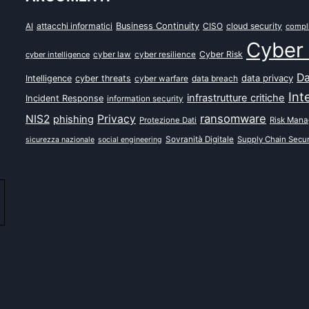
attacchi informatici
Business Continuity
CISO
cloud security
AI
compl
Cyber 
Cyber Risk
cyber intelligence
cyber law
cyber resilience
Da
data privacy
Intelligence
cyber threats
data breach
cyber warfare
Int
infrastrutture critiche
Incident Response
information security
ransomware
NIS2
Privacy
phishing
Protezione Dati
Risk Man
Sovranità Digitale
Supply Chain Secur
sicurezza nazionale
social engineering