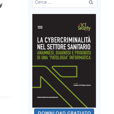
y
per: