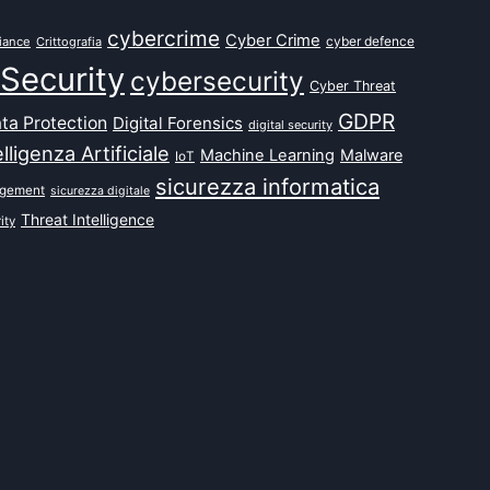
cybercrime
Cyber Crime
cyber defence
iance
Crittografia
Security
cybersecurity
Cyber Threat
GDPR
ta Protection
Digital Forensics
digital security
elligenza Artificiale
Machine Learning
Malware
IoT
sicurezza informatica
agement
sicurezza digitale
Threat Intelligence
ity