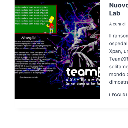
Nuovo
Lab
A cura di:
Il ranso
ospedali
Xpan, un
TeamXRat
solitame
mondo d
dimostr
LEGGI DI