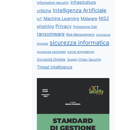
infrastrutture
information security
Intelligenza Artificiale
critiche
NIS2
Machine Learning
Malware
IoT
Privacy
phishing
Protezione Dati
ransomware
Risk Management
sicurezza
sicurezza informatica
digitale
sicurezza nazionale
social engineering
Sovranità Digitale
Supply Chain Security
Threat Intelligence