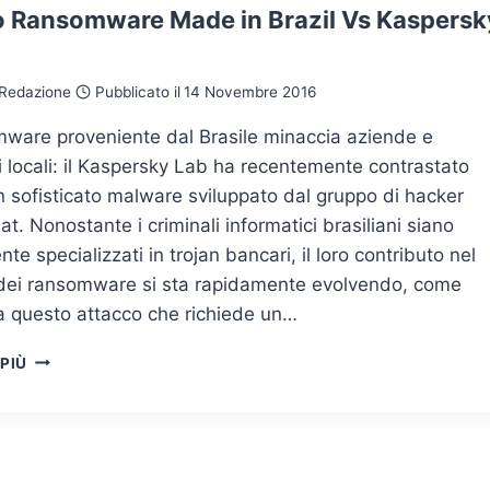
 Ransomware Made in Brazil Vs Kaspersk
Redazione
Pubblicato il
14 Novembre 2016
mware proveniente dal Brasile minaccia aziende e
 locali: il Kaspersky Lab ha recentemente contrastato
 sofisticato malware sviluppato dal gruppo di hacker
. Nonostante i criminali informatici brasiliani siano
nte specializzati in trojan bancari, il loro contributo nel
ei ransomware si sta rapidamente evolvendo, come
a questo attacco che richiede un…
NUOVO
 PIÙ
RANSOMWARE
MADE
IN
BRAZIL
VS