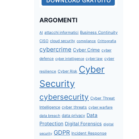
ARGOMENTI
attacchi informatici
Business Continuity
AI
CISO
cloud security
compliance
Crittografia
cybercrime
Cyber Crime
cyber
defence
cyber intelligence
cyber law
cyber
Cyber
Cyber Risk
resilience
Security
cybersecurity
Cyber Threat
Intelligence
cyber threats
cyber warfare
Data
data privacy
data breach
Protection
Digital Forensics
digital
GDPR
Incident Response
security