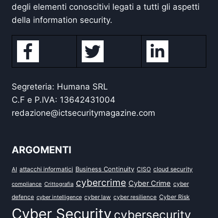
degli elementi conoscitivi legati a tutti gli aspetti
della information security.
Segreteria: Humana SRL
C.F e P.IVA: 13642431004
redazione@ictsecuritymagazine.com
ARGOMENTI
attacchi informatici
Business Continuity
CISO
cloud security
AI
cybercrime
Cyber Crime
cyber
compliance
Crittografia
defence
Cyber Risk
cyber intelligence
cyber law
cyber resilience
Cyber Security
cybersecurity