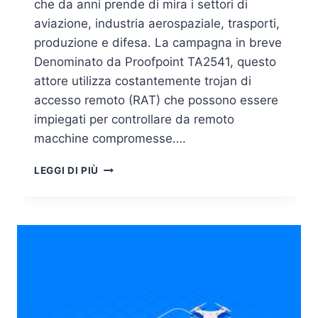
che da anni prende di mira i settori di
aviazione, industria aerospaziale, trasporti,
produzione e difesa. La campagna in breve
Denominato da Proofpoint TA2541, questo
attore utilizza costantemente trojan di
accesso remoto (RAT) che possono essere
impiegati per controllare da remoto
macchine compromesse….
MINACCIA
LEGGI DI PIÙ
MALWARE
PRENDE
DI
MIRA
IL
SETTORE
DELL’AVIAZIONE
E
DELL’INDUSTRIA
AEROSPAZIALE