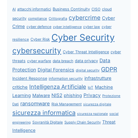
attacchi informatici
Business Continuity
CISO
cloud
AI
cybercrime
Cyber
security
compliance
Crittografia
Crime
cyber defence
cyber intelligence
cyber law
cyber
Cyber Security
Cyber Risk
resilience
cybersecurity
Cyber Threat Intelligence
cyber
Data
data privacy
threats
data breach
cyber warfare
GDPR
Protection
Digital Forensics
digital security
infrastrutture
Incident Response
information security
Intelligenza Artificiale
critiche
Machine
IoT
NIS2
Privacy
Learning
Malware
phishing
Protezione
ransomware
Dati
Risk Management
sicurezza digitale
sicurezza informatica
sicurezza nazionale
social
Threat
Sovranità Digitale
Supply Chain Security
engineering
Intelligence