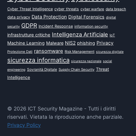
Cyber Threat Intelligence
cyber threats
data breach
cyber warfare
Data Protection
Digital Forensics
data privacy
digital
GDPR
Incident Response
security
information security
Intelligenza Artificiale
infrastrutture critiche
IoT
NIS2
Privacy
Machine Learning
Malware
phishing
ransomware
Protezione Dati
Risk Management
sicurezza digitale
sicurezza informatica
sicurezza nazionale
social
Threat
Sovranità Digitale
Supply Chain Security
engineering
Intelligence
© 2026 ICT Security Magazine - Tutti i diritti
riservati. Vietata la riproduzione anche parziale.
Privacy Policy