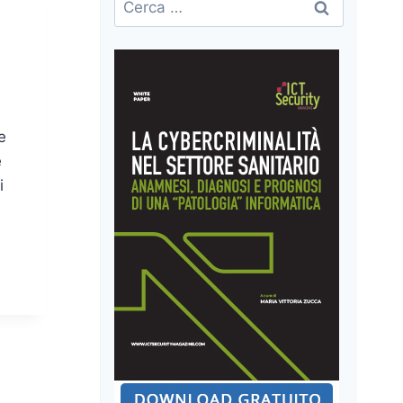
per:
e
e
i