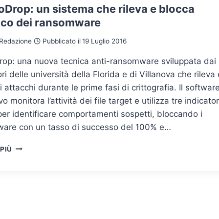
oDrop: un sistema che rileva e blocca
acco dei ransomware
Redazione
Pubblicato il
19 Luglio 2016
rop: una nuova tecnica anti-ransomware sviluppata dai
ori delle università della Florida e di Villanova che rileva 
i attacchi durante le prime fasi di crittografia. Il softwar
o monitora l’attività dei file target e utilizza tre indicator
per identificare comportamenti sospetti, bloccando i
are con un tasso di successo del 100% e…
CRYPTODROP:
 PIÙ
UN
SISTEMA
CHE
RILEVA
E
BLOCCA
L’ATTACCO