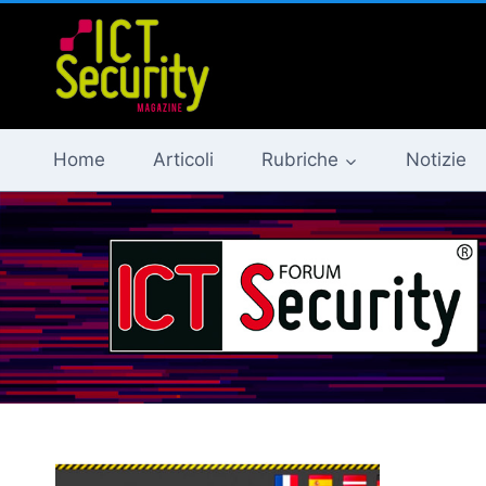
Salta
al
contenuto
Home
Articoli
Rubriche
Notizie