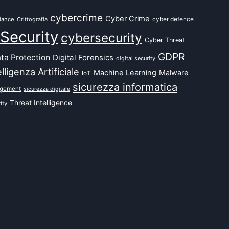
cybercrime
Cyber Crime
cyber defence
iance
Crittografia
Security
cybersecurity
Cyber Threat
GDPR
ta Protection
Digital Forensics
digital security
elligenza Artificiale
Machine Learning
Malware
IoT
sicurezza informatica
agement
sicurezza digitale
Threat Intelligence
ity