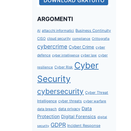
ARGOMENTI
attacchi informatici
Business Continuity
AI
CISO
cloud security
compliance
Crittografia
cybercrime
Cyber Crime
cyber
defence
cyber intelligence
cyber law
cyber
Cyber
Cyber Risk
resilience
Security
cybersecurity
Cyber Threat
Intelligence
cyber threats
cyber warfare
Data
data privacy
data breach
Protection
Digital Forensics
digital
GDPR
Incident Response
security