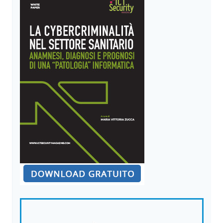
CON
TOOLS
FREEWARE
ED
OPEN
SOURCE
GRATUITI