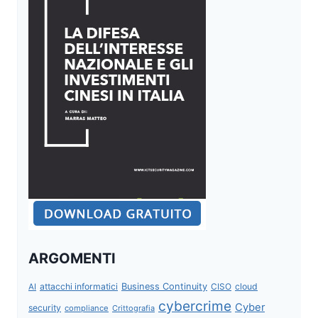
ARGOMENTI
attacchi informatici
Business Continuity
CISO
cloud
AI
cybercrime
Cyber
security
compliance
Crittografia