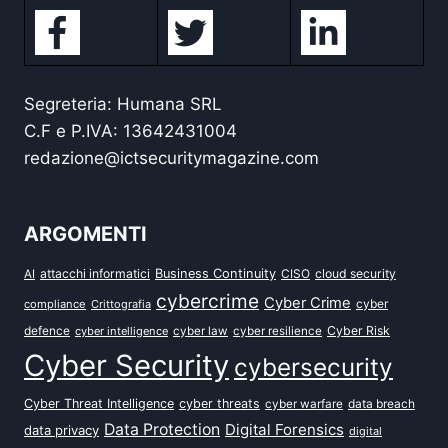
Segreteria: Humana SRL
C.F e P.IVA: 13642431004
redazione@ictsecuritymagazine.com
ARGOMENTI
attacchi informatici
Business Continuity
CISO
cloud security
AI
cybercrime
Cyber Crime
cyber
compliance
Crittografia
defence
Cyber Risk
cyber intelligence
cyber law
cyber resilience
Cyber Security
cybersecurity
Cyber Threat Intelligence
cyber threats
data breach
cyber warfare
Data Protection
Digital Forensics
data privacy
digital