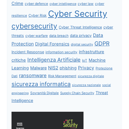
Crime
cyber defence
cyber intelligence
cyber law
cyber
Cyber Security
Cyber Risk
resilience
cybersecurity
Cyber Threat Intelligence
cyber
Data
data privacy
threats
data breach
cyber warfare
GDPR
Protection
Digital Forensics
digital security
infrastrutture
Incident Response
information security
Intelligenza Artificiale
critiche
Machine
IoT
NIS2
Privacy
Learning
Malware
phishing
Protezione
ransomware
Dati
Risk Management
sicurezza digitale
sicurezza informatica
sicurezza nazionale
social
Threat
Sovranità Digitale
Supply Chain Security
engineering
Intelligence