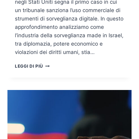
negli Stati Uniti segna il primo caso in cui
un tribunale sanziona l’uso commerciale di
strumenti di sorveglianza digitale. In questo
approfondimento analizziamo come
l’industria della sorveglianza made in Israel,
tra diplomazia, potere economico e
violazioni dei diritti umani, stia…
SPYWARE
LEGGI DI PIÙ
ISRAELIANO
E
DIPLOMAZIA
DIGITALE:
L’ARMA
INVISIBILE
CHE
RIDEFINISCE
LA
GEOPOLITICA
GLOBALE