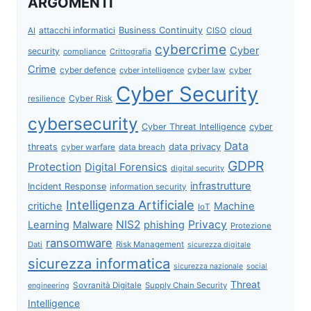
ARGOMENTI
attacchi informatici
Business Continuity
CISO
cloud
AI
cybercrime
Cyber
security
compliance
Crittografia
Crime
cyber defence
cyber intelligence
cyber law
cyber
Cyber Security
Cyber Risk
resilience
cybersecurity
Cyber Threat Intelligence
cyber
Data
data privacy
threats
data breach
cyber warfare
GDPR
Protection
Digital Forensics
digital security
infrastrutture
Incident Response
information security
Intelligenza Artificiale
critiche
Machine
IoT
NIS2
Privacy
Learning
Malware
phishing
Protezione
ransomware
Dati
Risk Management
sicurezza digitale
sicurezza informatica
sicurezza nazionale
social
Threat
Sovranità Digitale
Supply Chain Security
engineering
Intelligence