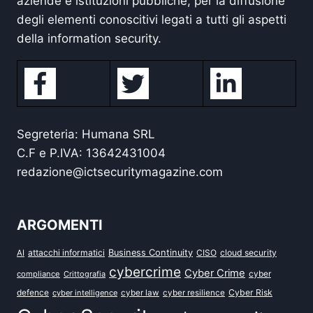
aziende e istituzioni pubbliche, per la diffusione
degli elementi conoscitivi legati a tutti gli aspetti
della information security.
Segreteria: Humana SRL
C.F e P.IVA: 13642431004
redazione@ictsecuritymagazine.com
ARGOMENTI
attacchi informatici
Business Continuity
CISO
cloud security
AI
cybercrime
Cyber Crime
cyber
compliance
Crittografia
defence
Cyber Risk
cyber intelligence
cyber law
cyber resilience