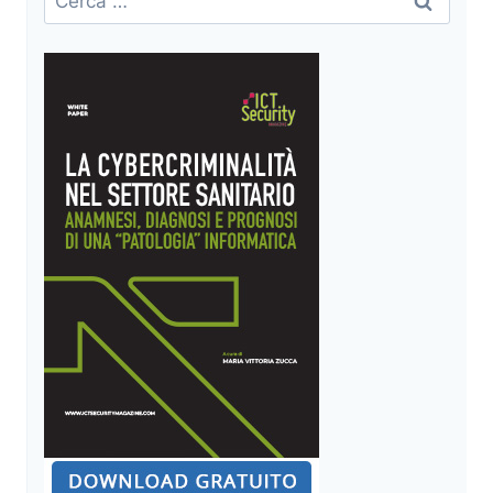
SECURITY:
per:
CASO
CELLEBRITE
UFED
VS
SIGNAL