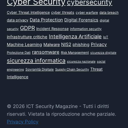
Cyber Security
cybersecurity
Cyber Threat Intelligence
cyber threats
data breach
cyber warfare
Data Protection
Digital Forensics
data privacy
digital
GDPR
Incident Response
security
information security
Intelligenza Artificiale
infrastrutture critiche
IoT
NIS2
Privacy
Machine Learning
Malware
phishing
ransomware
Protezione Dati
Risk Management
sicurezza digitale
sicurezza informatica
sicurezza nazionale
social
Threat
Sovranità Digitale
Supply Chain Security
engineering
Intelligence
© 2026 ICT Security Magazine - Tutti i diritti
riservati. Vietata la riproduzione anche parziale.
Privacy Policy