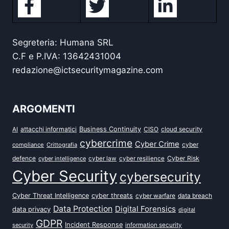
Segreteria: Humana SRL
C.F e P.IVA: 13642431004
redazione@ictsecuritymagazine.com
ARGOMENTI
attacchi informatici
Business Continuity
CISO
cloud security
AI
cybercrime
Cyber Crime
cyber
compliance
Crittografia
defence
Cyber Risk
cyber intelligence
cyber law
cyber resilience
Cyber Security
cybersecurity
Cyber Threat Intelligence
cyber threats
data breach
cyber warfare
Data Protection
Digital Forensics
data privacy
digital
GDPR
Incident Response
security
information security