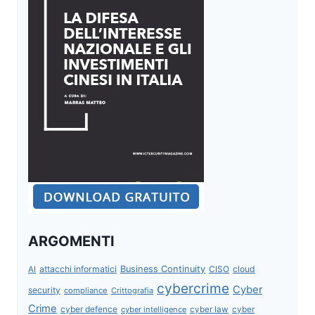
ARGOMENTI
attacchi informatici
Business Continuity
CISO
cloud
AI
cybercrime
Cyber
security
compliance
Crittografia
Crime
cyber defence
cyber intelligence
cyber law
cyber