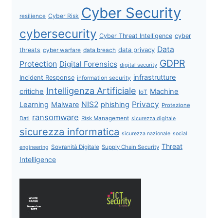
Cyber Security
Cyber Risk
resilience
cybersecurity
Cyber Threat Intelligence
cyber
Data
data privacy
threats
data breach
cyber warfare
GDPR
Protection
Digital Forensics
digital security
infrastrutture
Incident Response
information security
Intelligenza Artificiale
critiche
Machine
IoT
NIS2
Privacy
Learning
Malware
phishing
Protezione
ransomware
Dati
Risk Management
sicurezza digitale
sicurezza informatica
sicurezza nazionale
social
Threat
Sovranità Digitale
Supply Chain Security
engineering
Intelligence