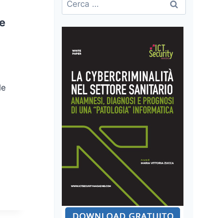
per:
ne
le