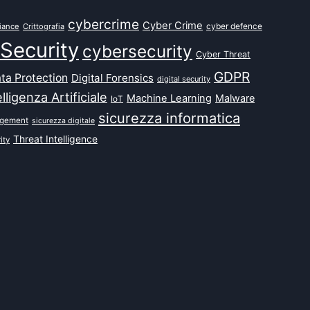
cybercrime
Cyber Crime
cyber defence
iance
Crittografia
Security
cybersecurity
Cyber Threat
GDPR
ta Protection
Digital Forensics
digital security
elligenza Artificiale
Machine Learning
Malware
IoT
sicurezza informatica
agement
sicurezza digitale
Threat Intelligence
ity