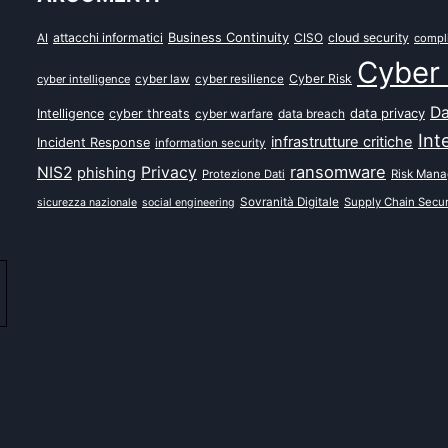
attacchi informatici
Business Continuity
CISO
cloud security
AI
compl
Cyber 
Cyber Risk
cyber intelligence
cyber law
cyber resilience
Da
data privacy
Intelligence
cyber threats
data breach
cyber warfare
Int
infrastrutture critiche
Incident Response
information security
ransomware
NIS2
Privacy
phishing
Protezione Dati
Risk Man
Sovranità Digitale
Supply Chain Secur
sicurezza nazionale
social engineering