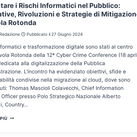
tare i Rischi Informatici nel Pubblico:
ive, Rivoluzioni e Strategie di Mitigazio
ola Rotonda
Redazione
Pubblicato il
27 Giugno 2024
nformatici e trasformazione digitale sono stati al centro
vola Rotonda della 12ª Cyber Crime Conference (18 apri
edicata alla digitalizzazione della Pubblica
razione. L’incontro ha evidenziato obiettivi, sfide e
bilità condivise nella migrazione al cloud, dove sono
uti: Thomas Mascioli Colavecchi, Chief Information
 Officer presso Polo Strategico Nazionale Alberto
i, Country…
AFFRONTARE
 PIÙ
I
RISCHI
INFORMATICI