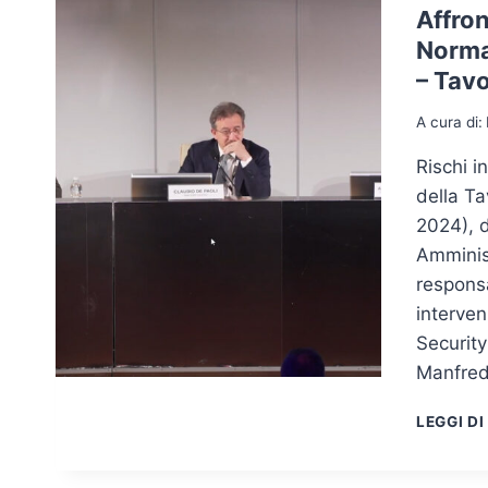
Affron
Normat
– Tav
A cura di:
Rischi i
della Ta
2024), d
Amminist
responsa
interven
Security
Manfred
LEGGI DI