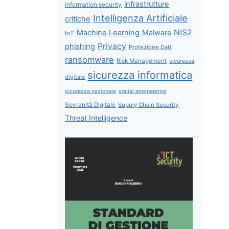
infrastrutture
information security
Intelligenza Artificiale
critiche
NIS2
Machine Learning
Malware
IoT
Privacy
phishing
Protezione Dati
ransomware
Risk Management
sicurezza
sicurezza informatica
digitale
sicurezza nazionale
social engineering
Sovranità Digitale
Supply Chain Security
Threat Intelligence