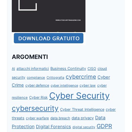
ARGOMENTI
attacchi informatici
Business Continuity
CISO
cloud
AI
cybercrime
Cyber
security
compliance
Crittografia
Crime
cyber defence
cyber intelligence
cyber law
cyber
Cyber Security
Cyber Risk
resilience
cybersecurity
Cyber Threat Intelligence
cyber
Data
data privacy
threats
data breach
cyber warfare
GDPR
Protection
Digital Forensics
digital security