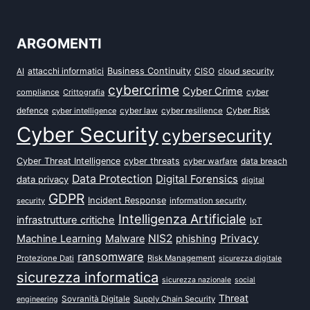
ARGOMENTI
attacchi informatici
Business Continuity
CISO
cloud security
AI
cybercrime
Cyber Crime
cyber
compliance
Crittografia
defence
Cyber Risk
cyber intelligence
cyber law
cyber resilience
Cyber Security
cybersecurity
Cyber Threat Intelligence
cyber threats
data breach
cyber warfare
Data Protection
Digital Forensics
data privacy
digital
GDPR
Incident Response
security
information security
Intelligenza Artificiale
infrastrutture critiche
IoT
NIS2
Privacy
Machine Learning
Malware
phishing
ransomware
Protezione Dati
Risk Management
sicurezza digitale
sicurezza informatica
sicurezza nazionale
social
Threat
Sovranità Digitale
Supply Chain Security
engineering