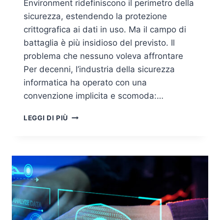
Environment ridefiniscono il perimetro della
sicurezza, estendendo la protezione
crittografica ai dati in uso. Ma il campo di
battaglia è più insidioso del previsto. Il
problema che nessuno voleva affrontare
Per decenni, l’industria della sicurezza
informatica ha operato con una
convenzione implicita e scomoda:…
CONFIDENTIAL
LEGGI DI PIÙ
COMPUTING:
PROTEGGERE
I
DATI
ANCHE
DURANTE
L’ELABORAZIONE