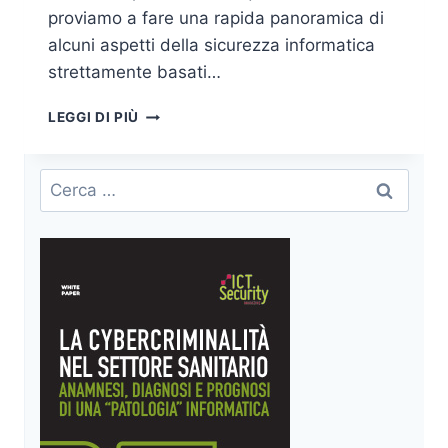
proviamo a fare una rapida panoramica di
alcuni aspetti della sicurezza informatica
strettamente basati…
SICUREZZA,
LEGGI DI PIÙ
HARDWARE
E
CONFIDENTIAL
Ricerca
COMPUTING
per:
–
PARTE
1