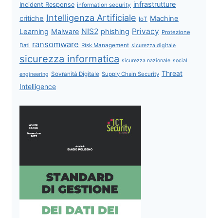
infrastrutture
Incident Response
information security
Intelligenza Artificiale
critiche
Machine
IoT
NIS2
Privacy
Learning
Malware
phishing
Protezione
ransomware
Dati
Risk Management
sicurezza digitale
sicurezza informatica
sicurezza nazionale
social
Threat
Sovranità Digitale
Supply Chain Security
engineering
Intelligence