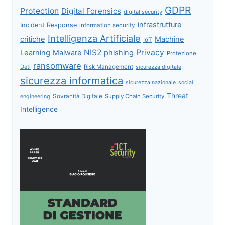
GDPR
Protection
Digital Forensics
digital security
infrastrutture
Incident Response
information security
Intelligenza Artificiale
critiche
Machine
IoT
NIS2
Privacy
Learning
Malware
phishing
Protezione
ransomware
Dati
Risk Management
sicurezza digitale
sicurezza informatica
sicurezza nazionale
social
Threat
Sovranità Digitale
Supply Chain Security
engineering
Intelligence