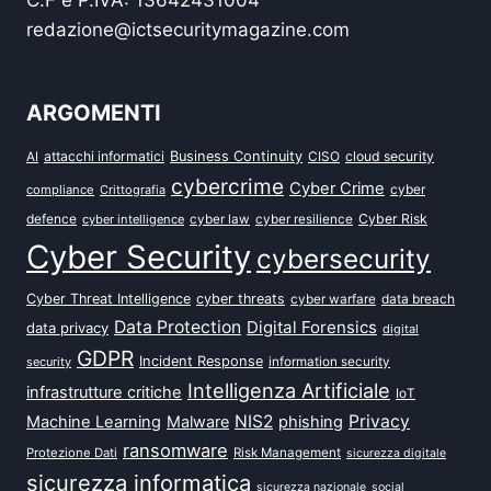
C.F e P.IVA: 13642431004
redazione@ictsecuritymagazine.com
ARGOMENTI
attacchi informatici
Business Continuity
CISO
cloud security
AI
cybercrime
Cyber Crime
cyber
compliance
Crittografia
defence
Cyber Risk
cyber intelligence
cyber law
cyber resilience
Cyber Security
cybersecurity
Cyber Threat Intelligence
cyber threats
data breach
cyber warfare
Data Protection
Digital Forensics
data privacy
digital
GDPR
Incident Response
security
information security
Intelligenza Artificiale
infrastrutture critiche
IoT
NIS2
Privacy
Machine Learning
Malware
phishing
ransomware
Protezione Dati
Risk Management
sicurezza digitale
sicurezza informatica
sicurezza nazionale
social