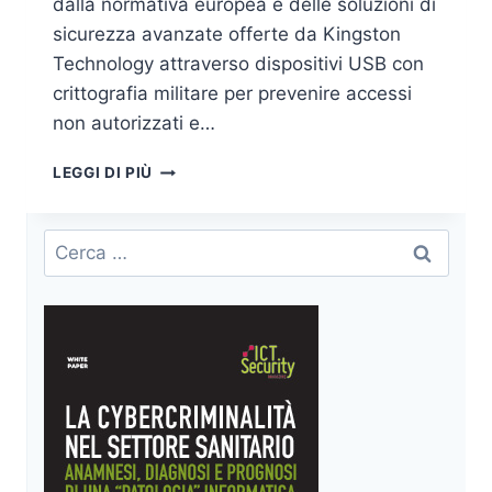
dalla normativa europea e delle soluzioni di
sicurezza avanzate offerte da Kingston
Technology attraverso dispositivi USB con
crittografia militare per prevenire accessi
non autorizzati e…
LA
LEGGI DI PIÙ
CRITTOGRAFIA
DEI
DATI
Ricerca
SENSIBILI
per:
E
DELLE
INFORMAZIONI
PERSONALI:
L’IMPORTANZA
PER
LE
AZIENDE