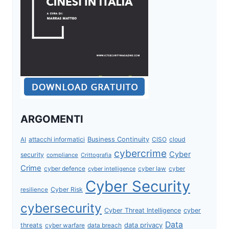
ARGOMENTI
attacchi informatici
Business Continuity
CISO
cloud
AI
cybercrime
Cyber
security
compliance
Crittografia
Crime
cyber defence
cyber intelligence
cyber law
cyber
Cyber Security
Cyber Risk
resilience
cybersecurity
Cyber Threat Intelligence
cyber
Data
data privacy
threats
data breach
cyber warfare