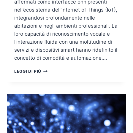
affermati come interfacce onnipresenti
nell’ecosistema dell’Internet of Things (IoT),
integrandosi profondamente nelle
abitazioni e negli ambienti professionali. La
loro capacità di riconoscimento vocale e
l’interazione fluida con una moltitudine di
servizi e dispositivi smart hanno ridefinito il
concetto di comodità e automazione….
SMART
LEGGI DI PIÙ
SPEAKER
HACKERATI:
VULNERABILITÀ,
VETTORI
DI
ATTACCO
E
DELLE
STRATEGIE
DI