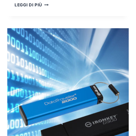
CRITTOGRAFIA
LEGGI DI PIÙ
POST-
QUANTISTICA
PQC:
LA
TRANSIZIONE
VERSO
ALGORITMI
RESISTENTI
AL
QUANTUM
COMPUTING