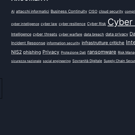
attacchi informatici
Business Continuity
CISO
cloud security
AI
compl
Cyber 
Cyber Risk
cyber intelligence
cyber law
cyber resilience
Da
data privacy
Intelligence
cyber threats
data breach
cyber warfare
Int
infrastrutture critiche
Incident Response
information security
ransomware
NIS2
Privacy
phishing
Protezione Dati
Risk Man
Sovranità Digitale
Supply Chain Secur
sicurezza nazionale
social engineering