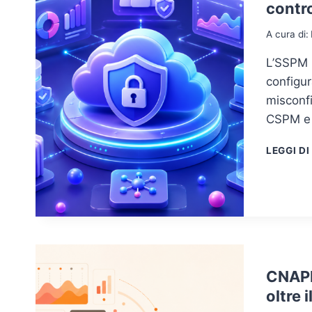
contro
A cura di:
L’SSPM 
configur
misconfi
CSPM e
LEGGI DI
CNAPP
oltre 