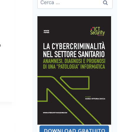
per:
o