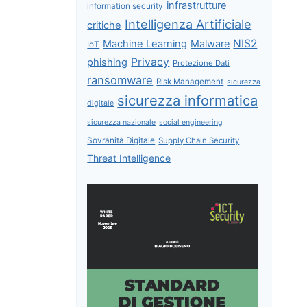
infrastrutture
information security
Intelligenza Artificiale
critiche
NIS2
Machine Learning
Malware
IoT
Privacy
phishing
Protezione Dati
ransomware
Risk Management
sicurezza
sicurezza informatica
digitale
sicurezza nazionale
social engineering
Sovranità Digitale
Supply Chain Security
Threat Intelligence