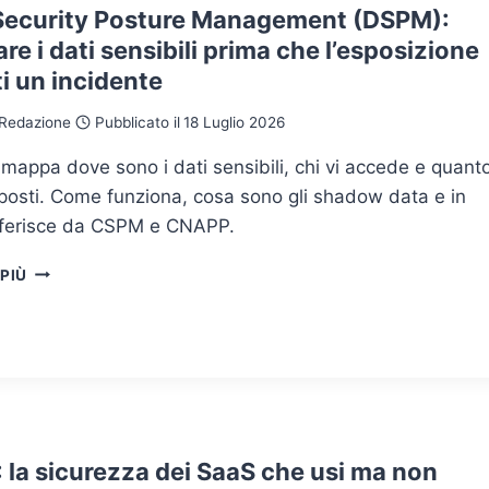
Security Posture Management (DSPM):
e i dati sensibili prima che l’esposizione
i un incidente
Redazione
Pubblicato il
18 Luglio 2026
mappa dove sono i dati sensibili, chi vi accede e quant
posti. Come funziona, cosa sono gli shadow data e in
fferisce da CSPM e CNAPP.
DATA
 PIÙ
SECURITY
POSTURE
MANAGEMENT
(DSPM):
MAPPARE
I
DATI
SENSIBILI
 la sicurezza dei SaaS che usi ma non
PRIMA