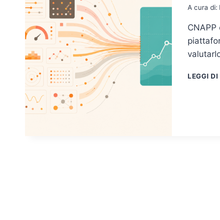
A cura di:
CNAPP c
piattafo
valutarl
LEGGI DI