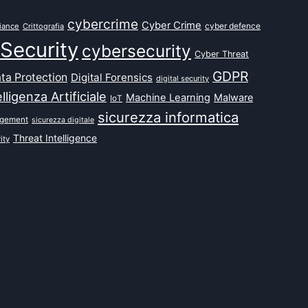
cybercrime
Cyber Crime
cyber defence
iance
Crittografia
Security
cybersecurity
Cyber Threat
GDPR
ta Protection
Digital Forensics
digital security
elligenza Artificiale
Machine Learning
Malware
IoT
sicurezza informatica
agement
sicurezza digitale
Threat Intelligence
ity