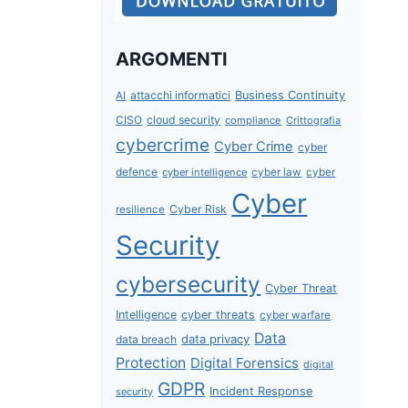
ARGOMENTI
attacchi informatici
Business Continuity
AI
CISO
cloud security
compliance
Crittografia
cybercrime
Cyber Crime
cyber
defence
cyber intelligence
cyber law
cyber
Cyber
Cyber Risk
resilience
Security
cybersecurity
Cyber Threat
Intelligence
cyber threats
cyber warfare
Data
data privacy
data breach
Protection
Digital Forensics
digital
GDPR
Incident Response
security