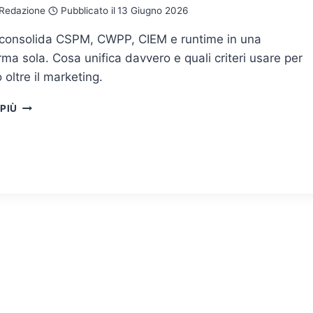
Redazione
Pubblicato il
13 Giugno 2026
onsolida CSPM, CWPP, CIEM e runtime in una
rma sola. Cosa unifica davvero e quali criteri usare per
o oltre il marketing.
CNAPP:
 PIÙ
COSA
CONSOLIDA
DAVVERO
E
COME
VALUTARLO
OLTRE
IL
MARKETING