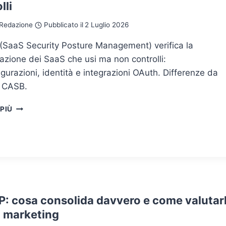
lli
CHE
L’ESPOSIZIONE
Redazione
Pubblicato il
2 Luglio 2026
DIVENTI
UN
(SaaS Security Posture Management) verifica la
INCIDENTE
azione dei SaaS che usi ma non controlli:
gurazioni, identità e integrazioni OAuth. Differenze da
 CASB.
SSPM:
 PIÙ
LA
SICUREZZA
DEI
SAAS
CHE
USI
MA
NON
: cosa consolida davvero e come valutar
CONTROLLI
il marketing