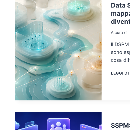
Data 
mappar
divent
A cura di:
Il DSPM 
sono es
cosa di
LEGGI DI
SSPM: