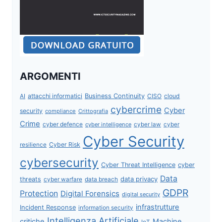
ARGOMENTI
attacchi informatici
Business Continuity
CISO
cloud
AI
cybercrime
Cyber
security
compliance
Crittografia
Crime
cyber defence
cyber intelligence
cyber law
cyber
Cyber Security
Cyber Risk
resilience
cybersecurity
Cyber Threat Intelligence
cyber
Data
data privacy
threats
data breach
cyber warfare
GDPR
Protection
Digital Forensics
digital security
infrastrutture
Incident Response
information security
Intelligenza Artificiale
critiche
Machine