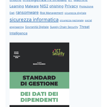
IoT
NIS2
Privacy
Learning
Malware
phishing
Protezione
ransomware
Dati
Risk Management
sicurezza digitale
sicurezza informatica
sicurezza nazionale
social
Threat
Sovranità Digitale
Supply Chain Security
engineering
Intelligence