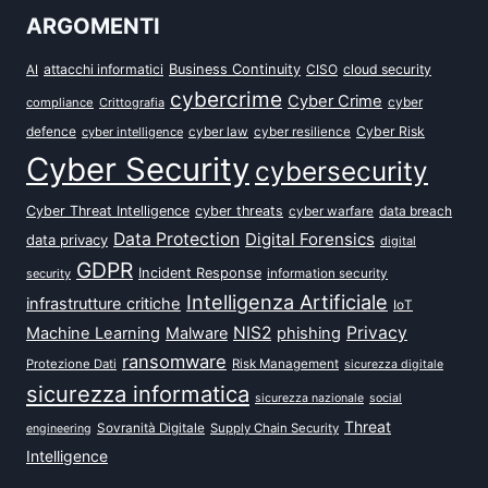
ARGOMENTI
attacchi informatici
Business Continuity
CISO
cloud security
AI
cybercrime
Cyber Crime
cyber
compliance
Crittografia
defence
Cyber Risk
cyber intelligence
cyber law
cyber resilience
Cyber Security
cybersecurity
Cyber Threat Intelligence
cyber threats
data breach
cyber warfare
Data Protection
Digital Forensics
data privacy
digital
GDPR
Incident Response
security
information security
Intelligenza Artificiale
infrastrutture critiche
IoT
NIS2
Privacy
Machine Learning
Malware
phishing
ransomware
Protezione Dati
Risk Management
sicurezza digitale
sicurezza informatica
sicurezza nazionale
social
Threat
Sovranità Digitale
Supply Chain Security
engineering
Intelligence