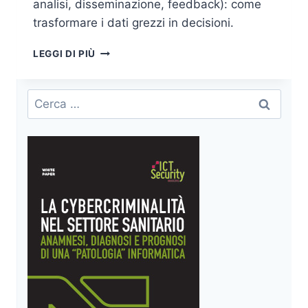
analisi, disseminazione, feedback): come
trasformare i dati grezzi in decisioni.
CICLO
LEGGI DI PIÙ
DI
VITA
DELLA
Ricerca
THREAT
per:
INTELLIGENCE:
DAI
DATI
ALLE
DECISIONI