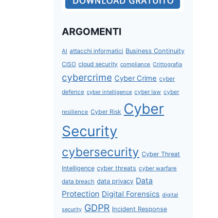
ARGOMENTI
attacchi informatici
Business Continuity
AI
CISO
cloud security
compliance
Crittografia
cybercrime
Cyber Crime
cyber
defence
cyber intelligence
cyber law
cyber
Cyber
Cyber Risk
resilience
Security
cybersecurity
Cyber Threat
Intelligence
cyber threats
cyber warfare
Data
data privacy
data breach
Protection
Digital Forensics
digital
GDPR
Incident Response
security