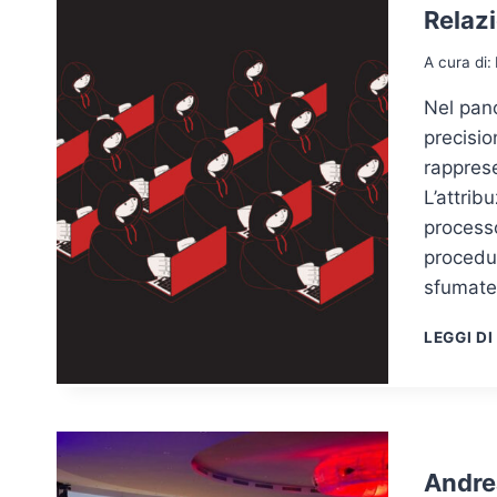
Relazi
A cura di:
Nel pano
precisio
rapprese
L’attrib
processo
procedur
sfumat
LEGGI DI
Andrea