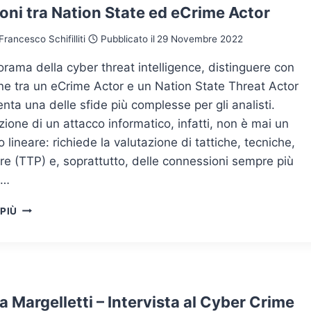
oni tra Nation State ed eCrime Actor
Francesco Schifilliti
Pubblicato il
29 Novembre 2022
rama della cyber threat intelligence, distinguere con
ne tra un eCrime Actor e un Nation State Threat Actor
nta una delle sfide più complesse per gli analisti.
uzione di un attacco informatico, infatti, non è mai un
 lineare: richiede la valutazione di tattiche, tecniche,
e (TTP) e, soprattutto, delle connessioni sempre più
e…
RELAZIONI
 PIÙ
TRA
NATION
STATE
ED
ECRIME
ACTOR
 Margelletti – Intervista al Cyber Crime