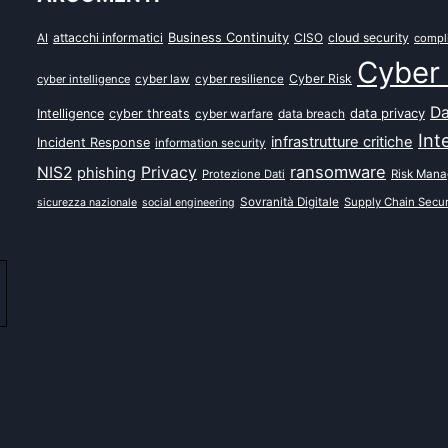
attacchi informatici
Business Continuity
CISO
cloud security
AI
compl
Cyber 
Cyber Risk
cyber intelligence
cyber law
cyber resilience
Da
data privacy
Intelligence
cyber threats
data breach
cyber warfare
Int
infrastrutture critiche
Incident Response
information security
ransomware
NIS2
Privacy
phishing
Protezione Dati
Risk Man
Sovranità Digitale
Supply Chain Secur
sicurezza nazionale
social engineering