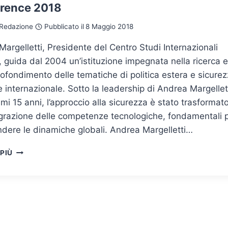
rence 2018
Redazione
Pubblicato il
8 Maggio 2018
argelletti, Presidente del Centro Studi Internazionali
), guida dal 2004 un’istituzione impegnata nella ricerca e
rofondimento delle tematiche di politica estera e sicure
e internazionale. Sotto la leadership di Andrea Margellett
timi 15 anni, l’approccio alla sicurezza è stato trasformat
egrazione delle competenze tecnologiche, fondamentali 
dere le dinamiche globali. Andrea Margelletti…
ANDREA
 PIÙ
MARGELLETTI
–
INTERVISTA
AL
CYBER
CRIME
CONFERENCE