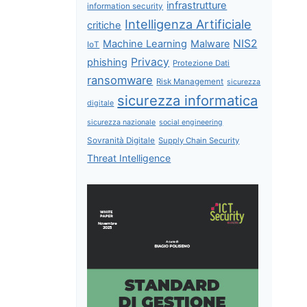
infrastrutture
information security
Intelligenza Artificiale
critiche
NIS2
Machine Learning
Malware
IoT
Privacy
phishing
Protezione Dati
ransomware
Risk Management
sicurezza
sicurezza informatica
digitale
sicurezza nazionale
social engineering
Sovranità Digitale
Supply Chain Security
Threat Intelligence