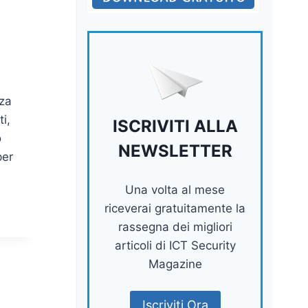
zza
i,
ISCRIVITI ALLA
o
NEWSLETTER
per
Una volta al mese
riceverai gratuitamente la
rassegna dei migliori
articoli di ICT Security
Magazine
Iscriviti Ora