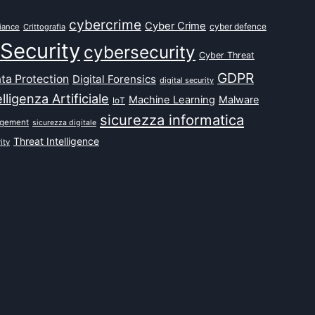
cybercrime
Cyber Crime
cyber defence
iance
Crittografia
Security
cybersecurity
Cyber Threat
GDPR
ta Protection
Digital Forensics
digital security
elligenza Artificiale
Machine Learning
Malware
IoT
sicurezza informatica
agement
sicurezza digitale
Threat Intelligence
ity