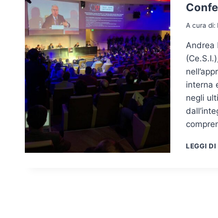
Confe
A cura di:
Andrea M
(Ce.S.I.
nell’app
interna 
negli ul
dall’int
compren
LEGGI DI