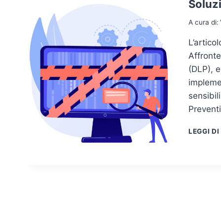
Soluzi
A cura di:
L’artico
Affronte
(DLP), e
implemen
sensibil
Preventi
LEGGI DI