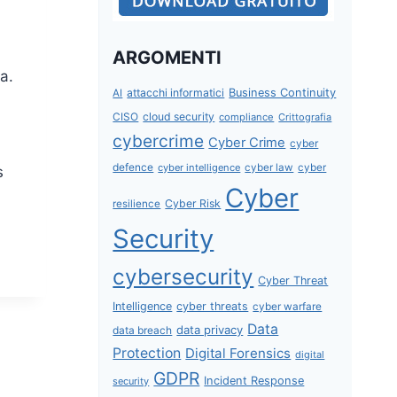
ARGOMENTI
a.
attacchi informatici
Business Continuity
AI
CISO
cloud security
compliance
Crittografia
cybercrime
Cyber Crime
cyber
defence
cyber intelligence
cyber law
cyber
s
Cyber
Cyber Risk
resilience
Security
cybersecurity
Cyber Threat
Intelligence
cyber threats
cyber warfare
Data
data privacy
data breach
Protection
Digital Forensics
digital
GDPR
Incident Response
security