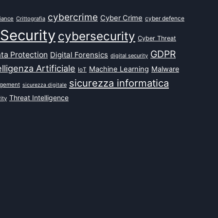
cybercrime
Cyber Crime
cyber defence
iance
Crittografia
Security
cybersecurity
Cyber Threat
GDPR
ta Protection
Digital Forensics
digital security
elligenza Artificiale
Machine Learning
Malware
IoT
sicurezza informatica
agement
sicurezza digitale
Threat Intelligence
ity