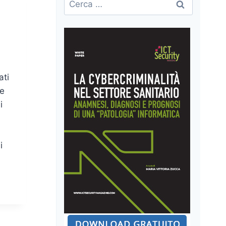
per:
ati
he
i
i