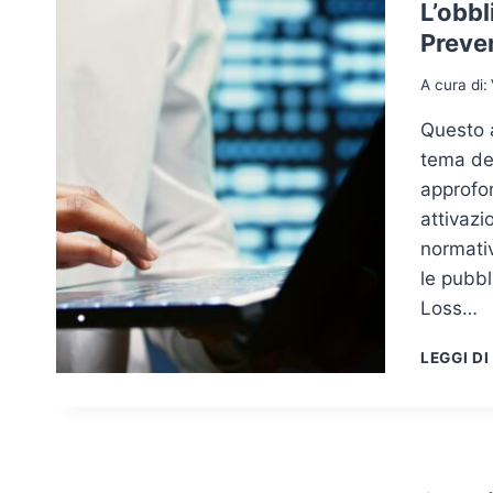
L’obbl
Preve
A cura di:
Questo a
tema del
approfon
attivazi
normativ
le pubbl
Loss…
LEGGI DI