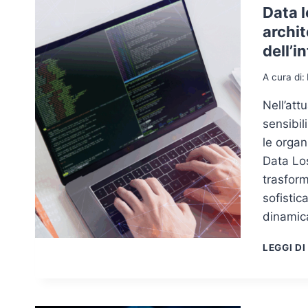
Data l
archit
dell’i
A cura di:
Nell’att
sensibil
le organ
Data Lo
trasform
sofistic
dinamic
LEGGI DI