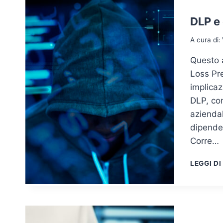
DLP e 
A cura di:
Questo a
Loss Pre
implicaz
DLP, con
aziendale
dipende
Corre…
LEGGI DI