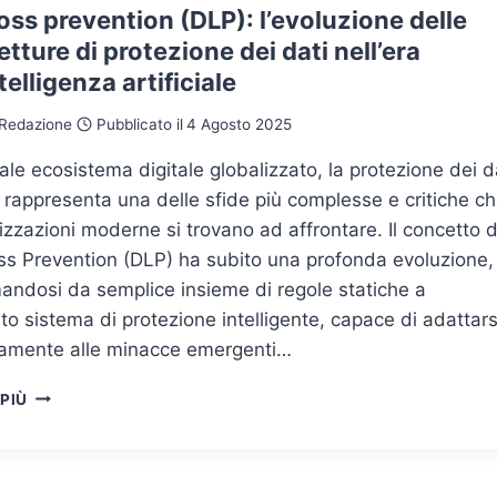
oss prevention (DLP): l’evoluzione delle
etture di protezione dei dati nell’era
ntelligenza artificiale
Redazione
Pubblicato il
4 Agosto 2025
uale ecosistema digitale globalizzato, la protezione dei d
i rappresenta una delle sfide più complesse e critiche c
izzazioni moderne si trovano ad affrontare. Il concetto d
ss Prevention (DLP) ha subito una profonda evoluzione,
andosi da semplice insieme di regole statiche a
ato sistema di protezione intelligente, capace di adattars
amente alle minacce emergenti…
DATA
 PIÙ
LOSS
PREVENTION
(DLP):
L’EVOLUZIONE