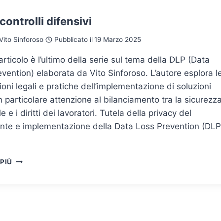
DELLE
ARCHITETTURE
controlli difensivi
DI
PROTEZIONE
Vito Sinforoso
Pubblicato il
19 Marzo 2025
DEI
DATI
rticolo è l’ultimo della serie sul tema della DLP (Data
NELL’ERA
vention) elaborata da Vito Sinforoso. L’autore esplora l
DELL’INTELLIGENZA
ioni legali e pratiche dell’implementazione di soluzioni
ARTIFICIALE
 particolare attenzione al bilanciamento tra la sicurezz
 e i diritti dei lavoratori. Tutela della privacy del
nte e implementazione della Data Loss Prevention (DLP
DLP
 PIÙ
E
CONTROLLI
DIFENSIVI