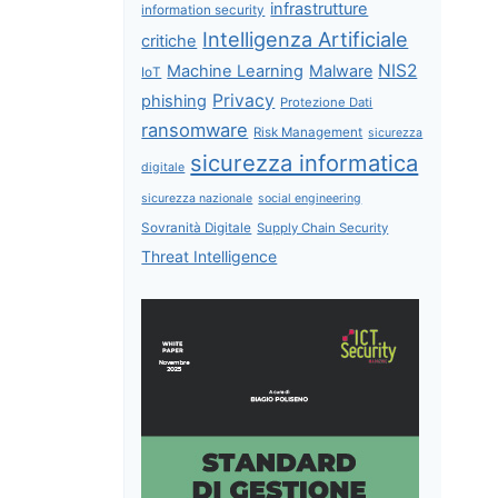
infrastrutture
information security
Intelligenza Artificiale
critiche
NIS2
Machine Learning
Malware
IoT
Privacy
phishing
Protezione Dati
ransomware
Risk Management
sicurezza
sicurezza informatica
digitale
sicurezza nazionale
social engineering
Sovranità Digitale
Supply Chain Security
Threat Intelligence