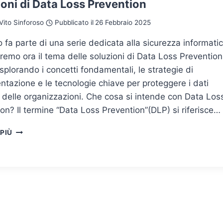
oni di Data Loss Prevention
LOSS
PREVENTION
Vito Sinforoso
Pubblicato il
26 Febbraio 2025
lo fa parte di una serie dedicata alla sicurezza informatic
remo ora il tema delle soluzioni di Data Loss Prevention
splorando i concetti fondamentali, le strategie di
tazione e le tecnologie chiave per proteggere i dati
i delle organizzazioni. Che cosa si intende con Data Los
on? Il termine “Data Loss Prevention”(DLP) si riferisce…
SOLUZIONI
 PIÙ
DI
DATA
LOSS
PREVENTION