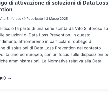
igo di attivazione di soluzioni di Data Los
ntion
Vito Sinforoso
Pubblicato il
3 Marzo 2025
rticolo fa parte di una serie scritta da Vito Sinforoso su
le soluzioni di Data Loss Prevention. In questo
dimento affronteremo in particolare l’obbligo di
one di soluzioni di Data Loss Prevention nel contesto
o italiano ed europeo, con un focus sulle disposizioni p
iche amministrazioni. La Normativa relativa alla Data
L’OBBLIGO
 PIÙ
DI
ATTIVAZIONE
DI
SOLUZIONI
DI
DATA