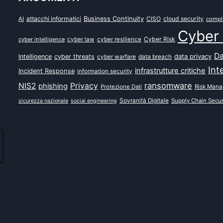
attacchi informatici
Business Continuity
CISO
cloud security
AI
compl
Cyber 
Cyber Risk
cyber intelligence
cyber law
cyber resilience
Da
data privacy
Intelligence
cyber threats
data breach
cyber warfare
Int
infrastrutture critiche
Incident Response
information security
ransomware
NIS2
Privacy
phishing
Protezione Dati
Risk Man
Sovranità Digitale
Supply Chain Secur
sicurezza nazionale
social engineering