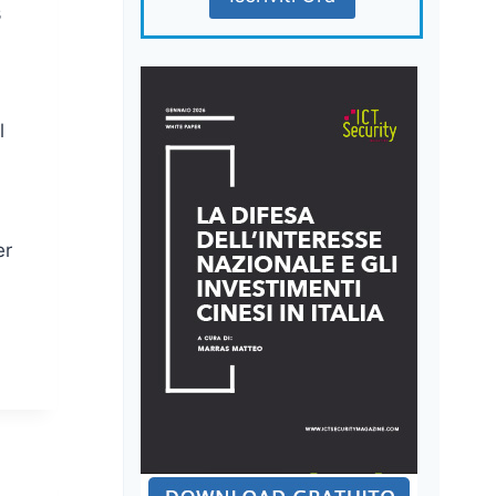
s
l
er