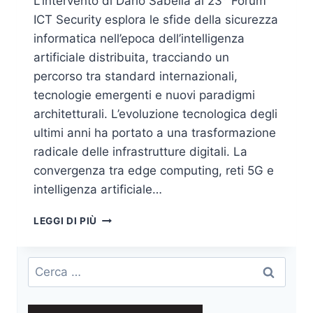
L’intervento di Dario Sabella al 23° Forum
ICT Security esplora le sfide della sicurezza
informatica nell’epoca dell’intelligenza
artificiale distribuita, tracciando un
percorso tra standard internazionali,
tecnologie emergenti e nuovi paradigmi
architetturali. L’evoluzione tecnologica degli
ultimi anni ha portato a una trasformazione
radicale delle infrastrutture digitali. La
convergenza tra edge computing, reti 5G e
intelligenza artificiale…
SECURING
LEGGI DI PIÙ
INTELLIGENCE
AT
THE
Ricerca
EDGE:
per:
CYBERSECURITY
E