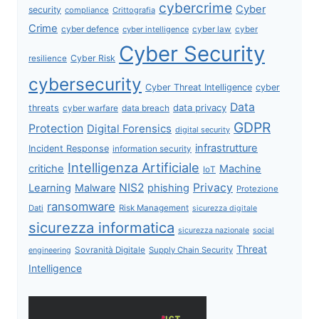
cybercrime
Cyber
security
compliance
Crittografia
Crime
cyber defence
cyber intelligence
cyber law
cyber
Cyber Security
Cyber Risk
resilience
cybersecurity
Cyber Threat Intelligence
cyber
Data
data privacy
threats
data breach
cyber warfare
GDPR
Protection
Digital Forensics
digital security
infrastrutture
Incident Response
information security
Intelligenza Artificiale
critiche
Machine
IoT
NIS2
Privacy
Learning
Malware
phishing
Protezione
ransomware
Dati
Risk Management
sicurezza digitale
sicurezza informatica
sicurezza nazionale
social
Threat
Sovranità Digitale
Supply Chain Security
engineering
Intelligence