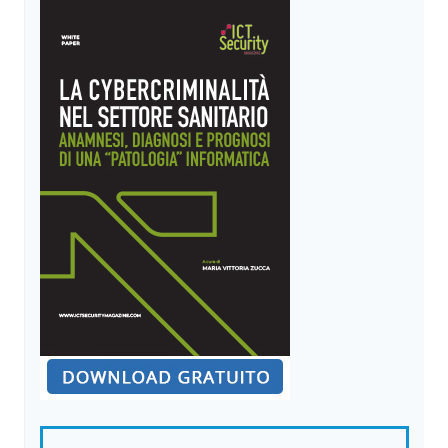
STANDARD
PER
IL
CONTINUUM
EDGE-
TO-
CLOUD
NELL’ERA
DELL’IA