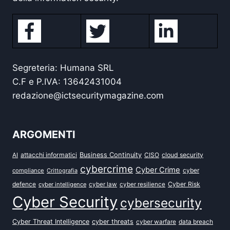
Segreteria: Humana SRL
C.F e P.IVA: 13642431004
redazione@ictsecuritymagazine.com
ARGOMENTI
attacchi informatici
Business Continuity
CISO
cloud security
AI
cybercrime
Cyber Crime
cyber
compliance
Crittografia
defence
Cyber Risk
cyber intelligence
cyber law
cyber resilience
Cyber Security
cybersecurity
Cyber Threat Intelligence
cyber threats
data breach
cyber warfare