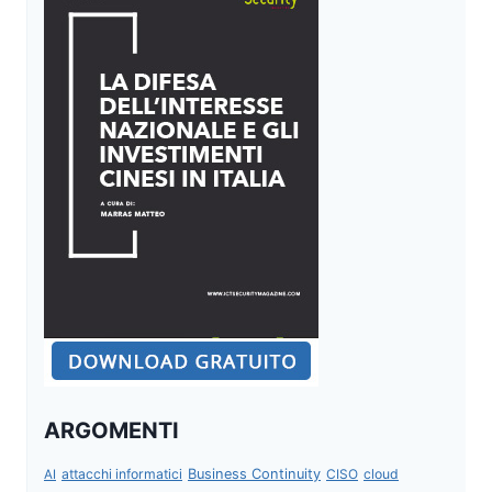
ARGOMENTI
attacchi informatici
Business Continuity
CISO
cloud
AI