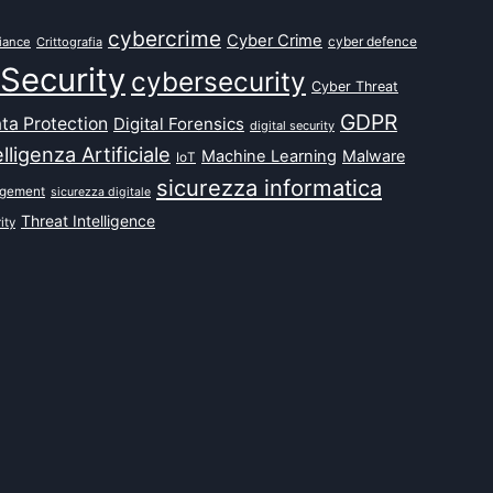
cybercrime
Cyber Crime
cyber defence
iance
Crittografia
Security
cybersecurity
Cyber Threat
GDPR
ta Protection
Digital Forensics
digital security
elligenza Artificiale
Machine Learning
Malware
IoT
sicurezza informatica
agement
sicurezza digitale
Threat Intelligence
ity