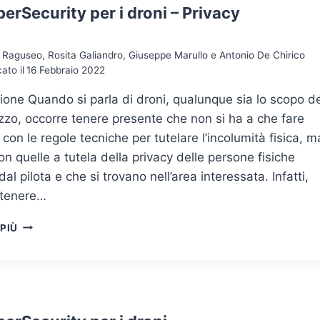
erSecurity per i droni – Privacy
Raguseo, Rosita Galiandro, Giuseppe Marullo e Antonio De Chirico
ato il
16 Febbraio 2022
ione Quando si parla di droni, qualunque sia lo scopo de
lizzo, occorre tenere presente che non si ha a che fare
 con le regole tecniche per tutelare l’incolumità fisica, m
n quelle a tutela della privacy delle persone fisiche
dal pilota e che si trovano nell’area interessata. Infatti,
 tenere…
LA
 PIÙ
CYBERSECURITY
PER
I
DRONI
–
PRIVACY