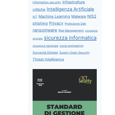
infrastrutture
information security
Intelligenza Artificiale
critiche
NIS2
Machine Learning
Malware
IoT
Privacy
phishing
Protezione Dati
ransomware
Risk Management
sicurezza
sicurezza informatica
digitale
sicurezza nazionale
social engineering
Sovranità Digitale
Supply Chain Security
Threat Intelligence