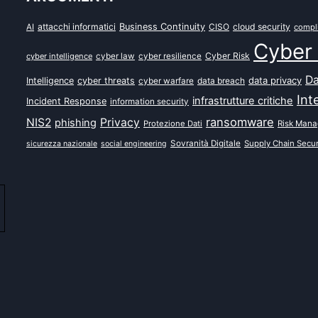
attacchi informatici
Business Continuity
CISO
cloud security
AI
compl
Cyber 
Cyber Risk
cyber intelligence
cyber law
cyber resilience
Da
data privacy
Intelligence
cyber threats
data breach
cyber warfare
Int
infrastrutture critiche
Incident Response
information security
ransomware
NIS2
Privacy
phishing
Protezione Dati
Risk Man
Sovranità Digitale
Supply Chain Secur
sicurezza nazionale
social engineering