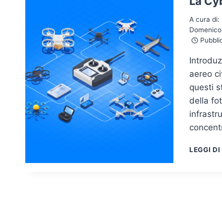
La Cyb
A cura di:
Domenico 
Pubblic
Introduz
aereo ci
questi st
della fo
infrastr
concentr
LEGGI DI