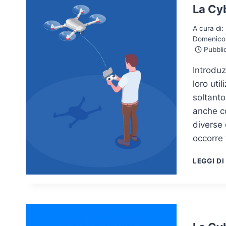
La Cyb
A cura di:
Domenico 
Pubblic
Introduz
loro uti
soltanto
anche co
diverse 
occorre
LEGGI DI