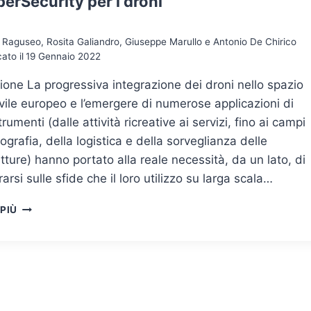
erSecurity per i droni
Raguseo, Rosita Galiandro, Giuseppe Marullo e Antonio De Chirico
ato il
19 Gennaio 2022
ione La progressiva integrazione dei droni nello spazio
vile europeo e l’emergere di numerose applicazioni di
rumenti (dalle attività ricreative ai servizi, fino ai campi
tografia, della logistica e della sorveglianza delle
utture) hanno portato alla reale necessità, da un lato, di
arsi sulle sfide che il loro utilizzo su larga scala…
LA
 PIÙ
CYBERSECURITY
PER
I
DRONI