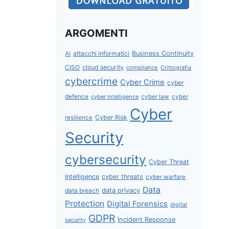
ARGOMENTI
attacchi informatici
Business Continuity
AI
CISO
cloud security
compliance
Crittografia
cybercrime
Cyber Crime
cyber
defence
cyber intelligence
cyber law
cyber
Cyber
Cyber Risk
resilience
Security
cybersecurity
Cyber Threat
Intelligence
cyber threats
cyber warfare
Data
data privacy
data breach
Protection
Digital Forensics
digital
GDPR
Incident Response
security