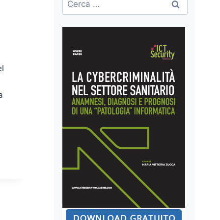
per:
l
a