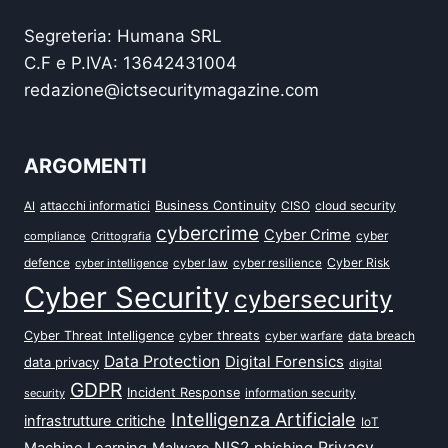
Segreteria: Humana SRL
C.F e P.IVA: 13642431004
redazione@ictsecuritymagazine.com
ARGOMENTI
attacchi informatici
Business Continuity
CISO
cloud security
AI
cybercrime
Cyber Crime
cyber
compliance
Crittografia
defence
Cyber Risk
cyber intelligence
cyber law
cyber resilience
Cyber Security
cybersecurity
Cyber Threat Intelligence
cyber threats
data breach
cyber warfare
Data Protection
Digital Forensics
data privacy
digital
GDPR
Incident Response
security
information security
Intelligenza Artificiale
infrastrutture critiche
IoT
NIS2
Privacy
Machine Learning
Malware
phishing