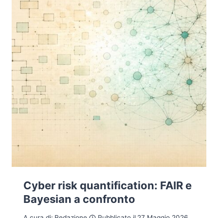
DARE
PRIORITÀ
AL
RISCHIO
REALE
Cyber risk quantification: FAIR e
Bayesian a confronto
A cura di:
Redazione
Pubblicato il
27 Maggio 2026