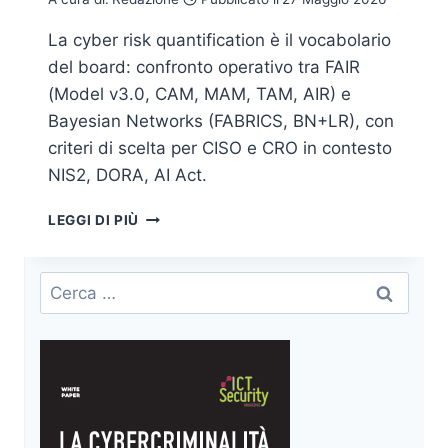
La cyber risk quantification è il vocabolario
del board: confronto operativo tra FAIR
(Model v3.0, CAM, MAM, TAM, AIR) e
Bayesian Networks (FABRICS, BN+LR), con
criteri di scelta per CISO e CRO in contesto
NIS2, DORA, AI Act.
CYBER
LEGGI DI PIÙ
RISK
QUANTIFICATION:
FAIR
Ricerca
E
per:
BAYESIAN
A
CONFRONTO