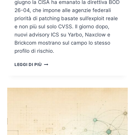
giugno la CISA ha emanato la direttiva BOD
26-04, che impone alle agenzie federali
priorità di patching basate sull’exploit reale
e non più sul solo CVSS. Il giorno dopo,
nuovi advisory ICS su Yarbo, Naxclow e
Brickcom mostrano sul campo lo stesso
profilo di rischio.
VULNERABILITY
LEGGI DI PIÙ
MANAGEMENT
RISK-
BASED:
CISA
CON
LA
BOD
26-
04
ORDINA
DI