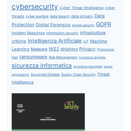
cybersecurity
Cyber Threat Intelligence
cyber
Data
data privacy
threats
data breach
cyber warfare
GDPR
Protection
Digital Forensics
digital security
infrastrutture
Incident Response
information security
Intelligenza Artificiale
critiche
Machine
IoT
NIS2
Privacy
Learning
Malware
phishing
Protezione
ransomware
Dati
Risk Management
sicurezza digitale
sicurezza informatica
sicurezza nazionale
social
Threat
Sovranità Digitale
Supply Chain Security
engineering
Intelligence