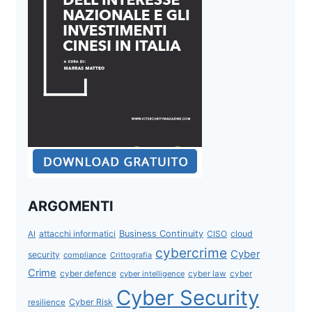
ARGOMENTI
attacchi informatici
Business Continuity
CISO
cloud
AI
cybercrime
Cyber
security
compliance
Crittografia
Crime
cyber defence
cyber intelligence
cyber law
cyber
Cyber Security
Cyber Risk
resilience