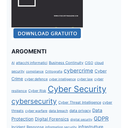
ARGOMENTI
attacchi informatici
Business Continuity
CISO
cloud
AI
cybercrime
Cyber
security
compliance
Crittografia
Crime
cyber defence
cyber intelligence
cyber law
cyber
Cyber Security
Cyber Risk
resilience
cybersecurity
Cyber Threat Intelligence
cyber
Data
data privacy
threats
data breach
cyber warfare
GDPR
Protection
Digital Forensics
digital security
infrastrutture
Incident Response
information security