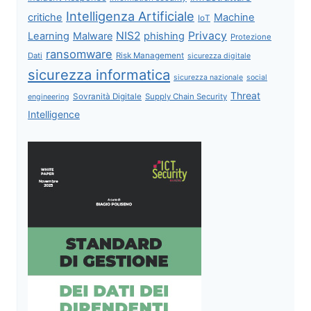
Intelligenza Artificiale
critiche
Machine
IoT
NIS2
Privacy
Learning
Malware
phishing
Protezione
ransomware
Dati
Risk Management
sicurezza digitale
sicurezza informatica
sicurezza nazionale
social
Threat
Sovranità Digitale
Supply Chain Security
engineering
Intelligence