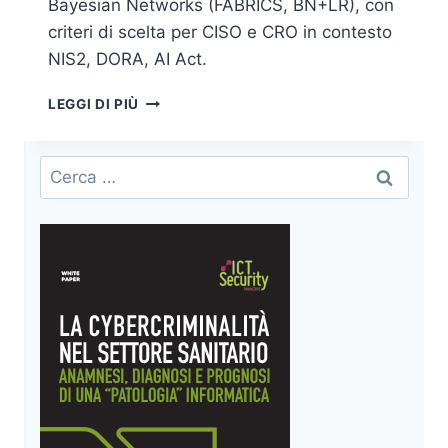
Bayesian Networks (FABRICS, BN+LR), con
criteri di scelta per CISO e CRO in contesto
NIS2, DORA, AI Act.
CYBER
LEGGI DI PIÙ
RISK
QUANTIFICATION:
FAIR
Ricerca
E
per:
BAYESIAN
A
CONFRONTO