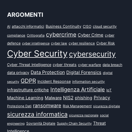
ARGOMENTI
attacchi informatici
Business Continuity
CISO
cloud security
AI
cybercrime
Cyber Crime
cyber
compliance
Crittografia
defence
Cyber Risk
cyber intelligence
cyber law
cyber resilience
Cyber Security
cybersecurity
Cyber Threat Intelligence
cyber threats
data breach
cyber warfare
Data Protection
Digital Forensics
data privacy
digital
GDPR
Incident Response
security
information security
Intelligenza Artificiale
infrastrutture critiche
IoT
NIS2
Privacy
Machine Learning
Malware
phishing
ransomware
Protezione Dati
Risk Management
sicurezza digitale
sicurezza informatica
sicurezza nazionale
social
Threat
Sovranità Digitale
Supply Chain Security
engineering
Intelligence