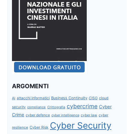
ARGOMENTI
attacchi informatici
Business Continuity
CISO
cloud
AI
cybercrime
Cyber
security
compliance
Crittografia
Crime
cyber defence
cyber intelligence
cyber law
cyber
Cyber Security
Cyber Risk
resilience