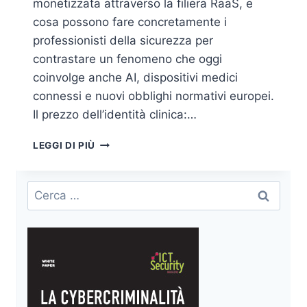
monetizzata attraverso la filiera RaaS, e
cosa possono fare concretamente i
professionisti della sicurezza per
contrastare un fenomeno che oggi
coinvolge anche AI, dispositivi medici
connessi e nuovi obblighi normativi europei.
Il prezzo dell’identità clinica:…
DATI
LEGGI DI PIÙ
SANITARI
NEL
DARK
Ricerca
WEB:
per:
QUANTO
VALGONO
E
CHI
LI
COMPRA