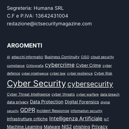
Segreteria: Humana SRL
C.F e P.IVA: 13642431004
redazione@ictsecuritymagazine.com
ARGOMENTI
attacchi informatici
Business Continuity
CISO
cloud security
AI
cybercrime
Cyber Crime
cyber
compliance
Crittografia
defence
Cyber Risk
cyber intelligence
cyber law
cyber resilience
Cyber Security
cybersecurity
Cyber Threat Intelligence
cyber threats
data breach
cyber warfare
Data Protection
Digital Forensics
data privacy
digital
GDPR
Incident Response
security
information security
Intelligenza Artificiale
infrastrutture critiche
IoT
NIS2
Privacy
Machine Learning
Malware
phishing