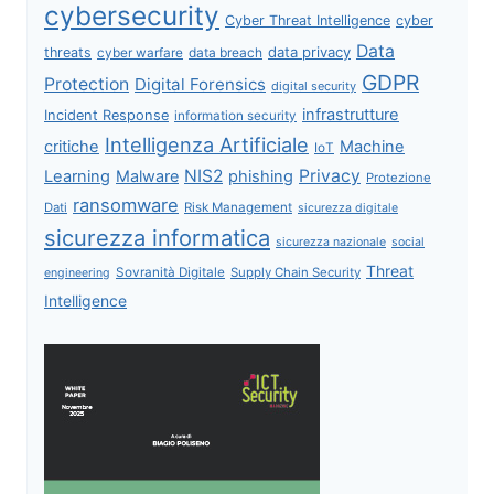
cybersecurity
Cyber Threat Intelligence
cyber
Data
data privacy
threats
data breach
cyber warfare
GDPR
Protection
Digital Forensics
digital security
infrastrutture
Incident Response
information security
Intelligenza Artificiale
critiche
Machine
IoT
NIS2
Privacy
Learning
Malware
phishing
Protezione
ransomware
Dati
Risk Management
sicurezza digitale
sicurezza informatica
sicurezza nazionale
social
Threat
Sovranità Digitale
Supply Chain Security
engineering
Intelligence