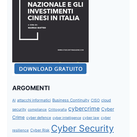
ARGOMENTI
attacchi informatici
Business Continuity
CISO
cloud
AI
cybercrime
Cyber
security
compliance
Crittografia
Crime
cyber defence
cyber intelligence
cyber law
cyber
Cyber Security
Cyber Risk
resilience