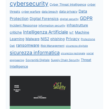
cybersecurity
Cyber Threat Intelligence
cyber
Data
data privacy
threats
data breach
cyber warfare
GDPR
Protection
Digital Forensics
digital security
infrastrutture
Incident Response
information security
Intelligenza Artificiale
critiche
Machine
IoT
NIS2
Privacy
Learning
Malware
phishing
Protezione
ransomware
Dati
Risk Management
sicurezza digitale
sicurezza informatica
sicurezza nazionale
social
Threat
Sovranità Digitale
Supply Chain Security
engineering
Intelligence