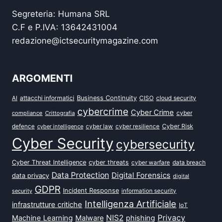
Segreteria: Humana SRL
C.F e P.IVA: 13642431004
redazione@ictsecuritymagazine.com
ARGOMENTI
attacchi informatici
Business Continuity
CISO
cloud security
AI
cybercrime
Cyber Crime
cyber
compliance
Crittografia
defence
Cyber Risk
cyber intelligence
cyber law
cyber resilience
Cyber Security
cybersecurity
Cyber Threat Intelligence
cyber threats
data breach
cyber warfare
Data Protection
Digital Forensics
data privacy
digital
GDPR
Incident Response
security
information security
Intelligenza Artificiale
infrastrutture critiche
IoT
NIS2
Privacy
Machine Learning
Malware
phishing