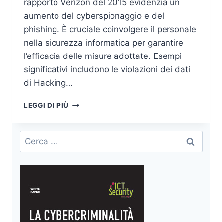
rapporto Verizon del 2015 evidenzia un
aumento del cyberspionaggio e del
phishing. È cruciale coinvolgere il personale
nella sicurezza informatica per garantire
l’efficacia delle misure adottate. Esempi
significativi includono le violazioni dei dati
di Hacking…
DATA
LEGGI DI PIÙ
BREACH,
DALL’ERRORE
UMANO
Ricerca
AL
per:
PROBLEMA
REPUTAZIONALE