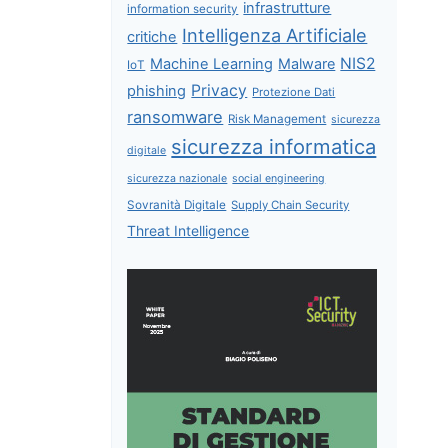
infrastrutture
information security
Intelligenza Artificiale
critiche
NIS2
Machine Learning
Malware
IoT
Privacy
phishing
Protezione Dati
ransomware
Risk Management
sicurezza
sicurezza informatica
digitale
sicurezza nazionale
social engineering
Sovranità Digitale
Supply Chain Security
Threat Intelligence