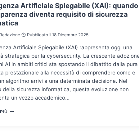
igenza Artificiale Spiegabile (XAI): quando
sparenza diventa requisito di sicurezza
matica
Redazione
Pubblicato il
18 Dicembre 2025
igenza Artificiale Spiegabile (XAI) rappresenta oggi una
à strategica per la cybersecurity. La crescente adozion
mi AI in ambiti critici sta spostando il dibattito dalla pura
za prestazionale alla necessità di comprendere come e
n algoritmo arrivi a una determinata decisione. Nel
 della sicurezza informatica, questa evoluzione non
enta un vezzo accademico…
INTELLIGENZA
 PIÙ
ARTIFICIALE
SPIEGABILE
(XAI):
QUANDO