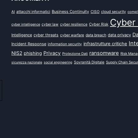
attacchi informatici
Business Continuity
CISO
cloud security
AI
compl
Cyber 
Cyber Risk
cyber intelligence
cyber law
cyber resilience
Da
data privacy
Intelligence
cyber threats
data breach
cyber warfare
Int
infrastrutture critiche
Incident Response
information security
ransomware
NIS2
Privacy
phishing
Protezione Dati
Risk Man
Sovranità Digitale
Supply Chain Secur
sicurezza nazionale
social engineering