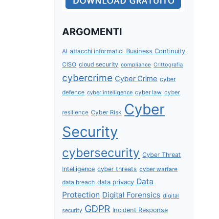
ARGOMENTI
attacchi informatici
Business Continuity
AI
CISO
cloud security
compliance
Crittografia
cybercrime
Cyber Crime
cyber
defence
cyber intelligence
cyber law
cyber
Cyber
Cyber Risk
resilience
Security
cybersecurity
Cyber Threat
Intelligence
cyber threats
cyber warfare
Data
data privacy
data breach
Protection
Digital Forensics
digital
GDPR
Incident Response
security