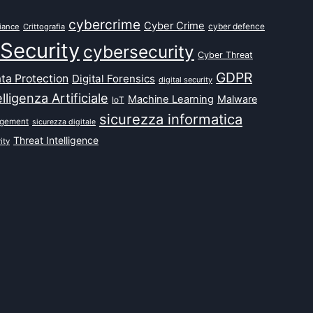
cybercrime
Cyber Crime
cyber defence
iance
Crittografia
Security
cybersecurity
Cyber Threat
GDPR
ta Protection
Digital Forensics
digital security
elligenza Artificiale
Machine Learning
Malware
IoT
sicurezza informatica
agement
sicurezza digitale
Threat Intelligence
ity