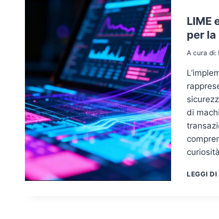
LIME e
per la
A cura di:
L’imple
rapprese
sicurezz
di machi
transazi
compren
curiosit
LEGGI DI