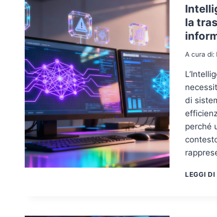
Intell
la tra
infor
A cura di:
L’Intell
necessit
di siste
efficien
perché u
contesto
rappres
LEGGI DI