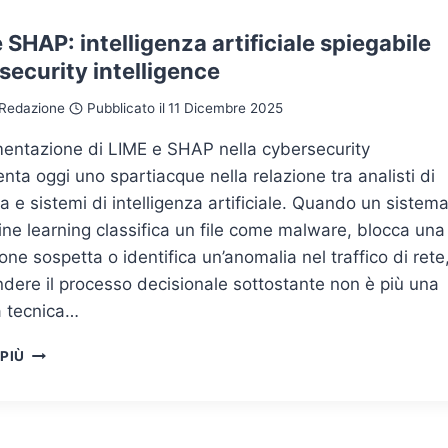
LA
TRASPARENZA
 SHAP: intelligenza artificiale spiegabile
DIVENTA
 security intelligence
REQUISITO
DI
Redazione
Pubblicato il
11 Dicembre 2025
SICUREZZA
INFORMATICA
mentazione di LIME e SHAP nella cybersecurity
nta oggi uno spartiacque nella relazione tra analisti di
a e sistemi di intelligenza artificiale. Quando un sistem
ne learning classifica un file come malware, blocca una
one sospetta o identifica un’anomalia nel traffico di rete
dere il processo decisionale sottostante non è più una
à tecnica…
LIME
 PIÙ
E
SHAP:
INTELLIGENZA
ARTIFICIALE