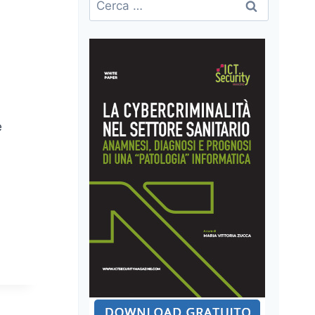
per:
e