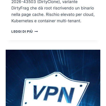
2026-43503 (DirtyClone), variante
DirtyFrag che dà root riscrivendo un binario
nella page cache. Rischio elevato per cloud,
Kubernetes e container multi-tenant.
DIRTYCLONE
LEGGI DI PIÙ
(CVE-
2026-
43503):
UNA
VARIANTE
RESIDUA
RIAPRE
LA
FALLA
DEL
KERNEL
LINUX
E
DÀ
ROOT