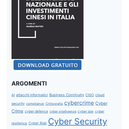
ARGOMENTI
attacchi informatici
Business Continuity
CISO
cloud
AI
cybercrime
Cyber
security
compliance
Crittografia
Crime
cyber defence
cyber intelligence
cyber law
cyber
Cyber Security
Cyber Risk
resilience