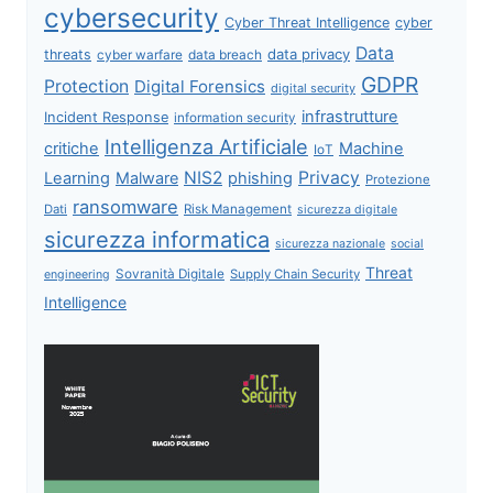
cybersecurity
Cyber Threat Intelligence
cyber
Data
data privacy
threats
data breach
cyber warfare
GDPR
Protection
Digital Forensics
digital security
infrastrutture
Incident Response
information security
Intelligenza Artificiale
critiche
Machine
IoT
NIS2
Privacy
Learning
Malware
phishing
Protezione
ransomware
Dati
Risk Management
sicurezza digitale
sicurezza informatica
sicurezza nazionale
social
Threat
Sovranità Digitale
Supply Chain Security
engineering
Intelligence