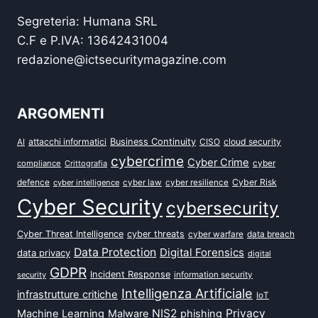
Segreteria: Humana SRL
C.F e P.IVA: 13642431004
redazione@ictsecuritymagazine.com
ARGOMENTI
attacchi informatici
Business Continuity
CISO
cloud security
AI
cybercrime
Cyber Crime
cyber
compliance
Crittografia
defence
Cyber Risk
cyber intelligence
cyber law
cyber resilience
Cyber Security
cybersecurity
Cyber Threat Intelligence
cyber threats
data breach
cyber warfare
Data Protection
Digital Forensics
data privacy
digital
GDPR
Incident Response
security
information security
Intelligenza Artificiale
infrastrutture critiche
IoT
NIS2
Privacy
Machine Learning
Malware
phishing