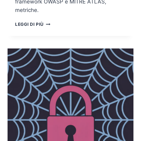
framework OWASP e MITRE ATLAS,
metriche.
AI
LEGGI DI PIÙ
RED
TEAMING:
TESTARE
UN’AI
NON
È
FARE
UN
PENETRATION
TEST