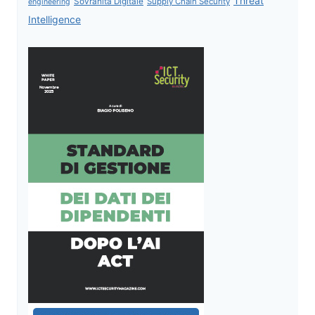
Threat
Sovranità Digitale
Supply Chain Security
engineering
Intelligence