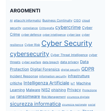
ARGOMENTI
attacchi informatici
Business Continuity
CISO
cloud
AI
cybercrime
Cyber
security
compliance
Crittografia
Crime
cyber defence
cyber intelligence
cyber law
cyber
Cyber Security
Cyber Risk
resilience
cybersecurity
Cyber Threat Intelligence
cyber
Data
data privacy
threats
data breach
cyber warfare
GDPR
Protection
Digital Forensics
digital security
infrastrutture
Incident Response
information security
Intelligenza Artificiale
critiche
Machine
IoT
NIS2
Privacy
Learning
Malware
phishing
Protezione
ransomware
Dati
Risk Management
sicurezza digitale
sicurezza informatica
sicurezza nazionale
social