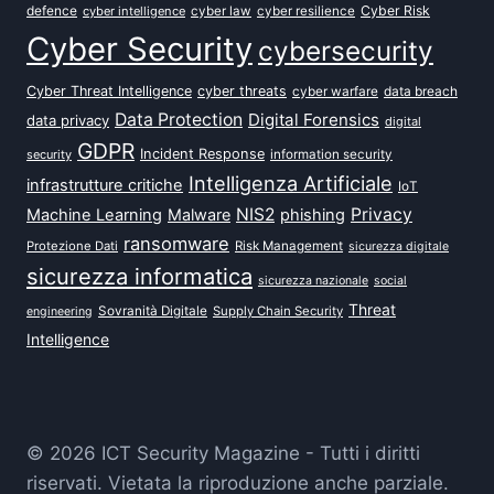
defence
Cyber Risk
cyber intelligence
cyber law
cyber resilience
Cyber Security
cybersecurity
Cyber Threat Intelligence
cyber threats
data breach
cyber warfare
Data Protection
Digital Forensics
data privacy
digital
GDPR
Incident Response
security
information security
Intelligenza Artificiale
infrastrutture critiche
IoT
NIS2
Privacy
Machine Learning
Malware
phishing
ransomware
Protezione Dati
Risk Management
sicurezza digitale
sicurezza informatica
sicurezza nazionale
social
Threat
Sovranità Digitale
Supply Chain Security
engineering
Intelligence
© 2026 ICT Security Magazine - Tutti i diritti
riservati. Vietata la riproduzione anche parziale.