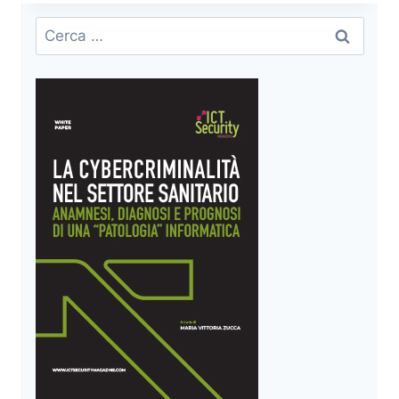
E
PENETRATION
Ricerca
TESTING
per:
CON
INTELLIGENZA
ARTIFICIALE:
LA
NUOVA
FRONTIERA
DELLA
SICUREZZA
INFORMATICA