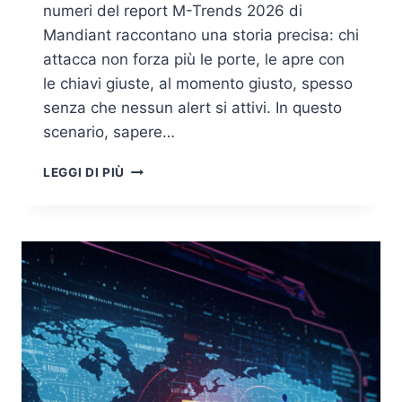
numeri del report M-Trends 2026 di
Mandiant raccontano una storia precisa: chi
attacca non forza più le porte, le apre con
le chiavi giuste, al momento giusto, spesso
senza che nessun alert si attivi. In questo
scenario, sapere…
THREAT
LEGGI DI PIÙ
MODELING
NEL
2026:
ANALISI
APPROFONDITA,
AGGIORNATA
E
OPERATIVA