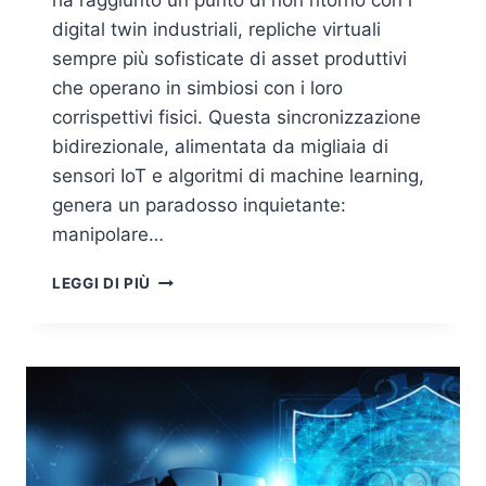
ha raggiunto un punto di non ritorno con i
digital twin industriali, repliche virtuali
sempre più sofisticate di asset produttivi
che operano in simbiosi con i loro
corrispettivi fisici. Questa sincronizzazione
bidirezionale, alimentata da migliaia di
sensori IoT e algoritmi di machine learning,
genera un paradosso inquietante:
manipolare…
DIGITAL
LEGGI DI PIÙ
TWIN
INDUSTRIALI:
LA
MINACCIA
INVISIBILE
DELLA
CONVERGENZA
FISICO-
DIGITALE