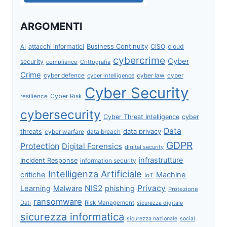
ARGOMENTI
attacchi informatici
Business Continuity
CISO
cloud
AI
cybercrime
Cyber
security
compliance
Crittografia
Crime
cyber defence
cyber intelligence
cyber law
cyber
Cyber Security
Cyber Risk
resilience
cybersecurity
Cyber Threat Intelligence
cyber
Data
data privacy
threats
data breach
cyber warfare
GDPR
Protection
Digital Forensics
digital security
infrastrutture
Incident Response
information security
Intelligenza Artificiale
critiche
Machine
IoT
NIS2
Privacy
Learning
Malware
phishing
Protezione
ransomware
Dati
Risk Management
sicurezza digitale
sicurezza informatica
sicurezza nazionale
social