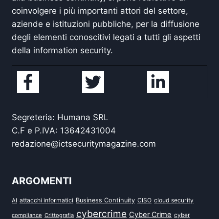
coinvolgere i più importanti attori del settore,
aziende e istituzioni pubbliche, per la diffusione
degli elementi conoscitivi legati a tutti gli aspetti
della information security.
Segreteria: Humana SRL
C.F e P.IVA: 13642431004
redazione@ictsecuritymagazine.com
ARGOMENTI
attacchi informatici
Business Continuity
CISO
cloud security
AI
cybercrime
Cyber Crime
cyber
compliance
Crittografia