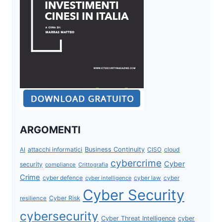
ARGOMENTI
attacchi informatici
Business Continuity
CISO
cloud
AI
cybercrime
Cyber
security
compliance
Crittografia
Crime
cyber defence
cyber intelligence
cyber law
cyber
Cyber Security
Cyber Risk
resilience
cybersecurity
Cyber Threat Intelligence
cyber