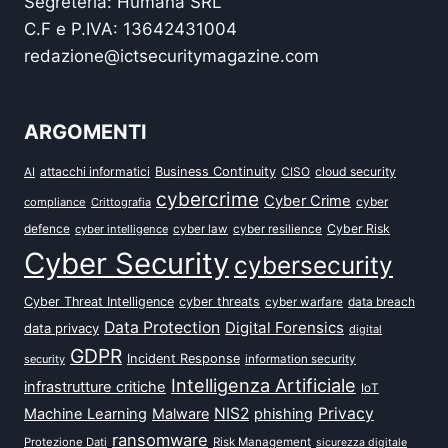
Segreteria: Humana SRL
C.F e P.IVA: 13642431004
redazione@ictsecuritymagazine.com
ARGOMENTI
attacchi informatici
Business Continuity
CISO
cloud security
AI
cybercrime
Cyber Crime
cyber
compliance
Crittografia
defence
Cyber Risk
cyber intelligence
cyber law
cyber resilience
Cyber Security
cybersecurity
Cyber Threat Intelligence
cyber threats
data breach
cyber warfare
Data Protection
Digital Forensics
data privacy
digital
GDPR
Incident Response
security
information security
Intelligenza Artificiale
infrastrutture critiche
IoT
NIS2
Privacy
Machine Learning
Malware
phishing
ransomware
Protezione Dati
Risk Management
sicurezza digitale