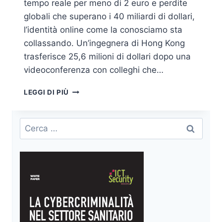
tempo reale per meno di 2 euro e perdite
globali che superano i 40 miliardi di dollari,
l’identità online come la conosciamo sta
collassando. Un’ingegnera di Hong Kong
trasferisce 25,6 milioni di dollari dopo una
videoconferenza con colleghi che…
DEEPFAKE
LEGGI DI PIÙ
IN
TEMPO
REALE:
Ricerca
LA
per:
FINE
DELL’IDENTITÀ
DIGITALE
SICURA
È
GIÀ
INIZIATA