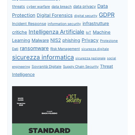
Data
data privacy
threats
data breach
cyber warfare
GDPR
Protection
Digital Forensics
digital security
infrastrutture
Incident Response
information security
Intelligenza Artificiale
critiche
Machine
IoT
NIS2
Privacy
Learning
Malware
phishing
Protezione
ransomware
Dati
Risk Management
sicurezza digitale
sicurezza informatica
sicurezza nazionale
social
Threat
Sovranità Digitale
Supply Chain Security
engineering
Intelligence