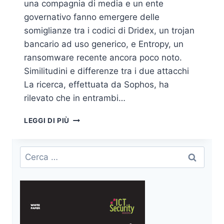
una compagnia di media e un ente
governativo fanno emergere delle
somiglianze tra i codici di Dridex, un trojan
bancario ad uso generico, e Entropy, un
ransomware recente ancora poco noto.
Similitudini e differenze tra i due attacchi
La ricerca, effettuata da Sophos, ha
rilevato che in entrambi…
DRIDEX
LEGGI DI PIÙ
MALWARE
USATO
PER
Ricerca
DIFFONDERE
per:
IL
RANSOMWARE
ENTROPY:
SCOPERTE
SOMIGLIANZE
NEI