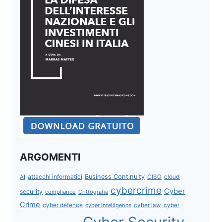
ARGOMENTI
attacchi informatici
Business Continuity
CISO
cloud
AI
cybercrime
Cyber
security
compliance
Crittografia
Crime
cyber defence
cyber intelligence
cyber law
cyber