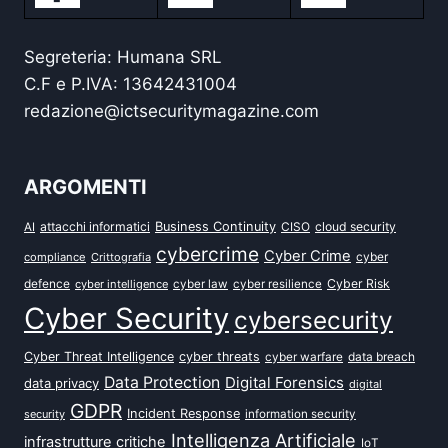
Segreteria: Humana SRL
C.F e P.IVA: 13642431004
redazione@ictsecuritymagazine.com
ARGOMENTI
attacchi informatici
Business Continuity
CISO
cloud security
AI
cybercrime
Cyber Crime
cyber
compliance
Crittografia
defence
Cyber Risk
cyber intelligence
cyber law
cyber resilience
Cyber Security
cybersecurity
Cyber Threat Intelligence
cyber threats
data breach
cyber warfare
Data Protection
Digital Forensics
data privacy
digital
GDPR
Incident Response
security
information security
Intelligenza Artificiale
infrastrutture critiche
IoT