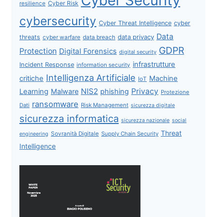
Cyber Security
Cyber Risk
resilience
cybersecurity
Cyber Threat Intelligence
cyber
Data
data privacy
threats
data breach
cyber warfare
GDPR
Protection
Digital Forensics
digital security
infrastrutture
Incident Response
information security
Intelligenza Artificiale
critiche
Machine
IoT
NIS2
Privacy
Learning
Malware
phishing
Protezione
ransomware
Dati
Risk Management
sicurezza digitale
sicurezza informatica
sicurezza nazionale
social
Threat
Sovranità Digitale
Supply Chain Security
engineering
Intelligence