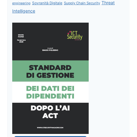
Threat
Sovranità Digitale
Supply Chain Security
engineering
Intelligence