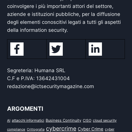
coinvolgere i più importanti attori del settore,
aziende e istituzioni pubbliche, per la diffusione
degli elementi conoscitivi legati a tutti gli aspetti
della information security.
Segreteria: Humana SRL
C.F e P.IVA: 13642431004
redazione@ictsecuritymagazine.com
ARGOMENTI
attacchi informatici
Business Continuity
CISO
cloud security
AI
cybercrime
Cyber Crime
cyber
compliance
Crittografia