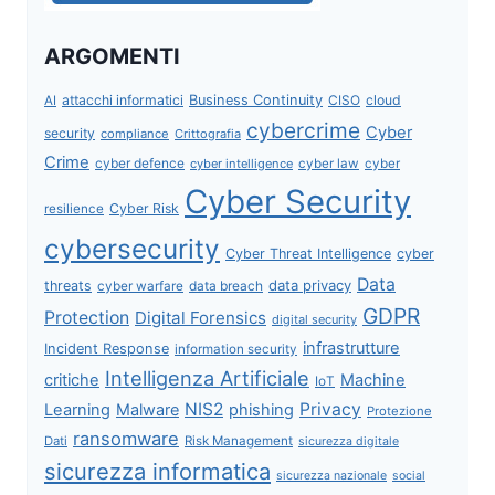
ARGOMENTI
attacchi informatici
Business Continuity
CISO
cloud
AI
cybercrime
Cyber
security
compliance
Crittografia
Crime
cyber defence
cyber intelligence
cyber law
cyber
Cyber Security
Cyber Risk
resilience
cybersecurity
Cyber Threat Intelligence
cyber
Data
data privacy
threats
data breach
cyber warfare
GDPR
Protection
Digital Forensics
digital security
infrastrutture
Incident Response
information security
Intelligenza Artificiale
critiche
Machine
IoT
NIS2
Privacy
Learning
Malware
phishing
Protezione
ransomware
Dati
Risk Management
sicurezza digitale
sicurezza informatica
sicurezza nazionale
social