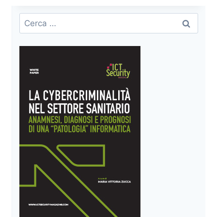
GOVERNANCE
DELL’INTELLIGENZA
Ricerca
ARTIFICIALE
per: