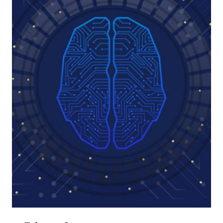
OSINT,
ADINT
E
DIGITAL
FORENSICS