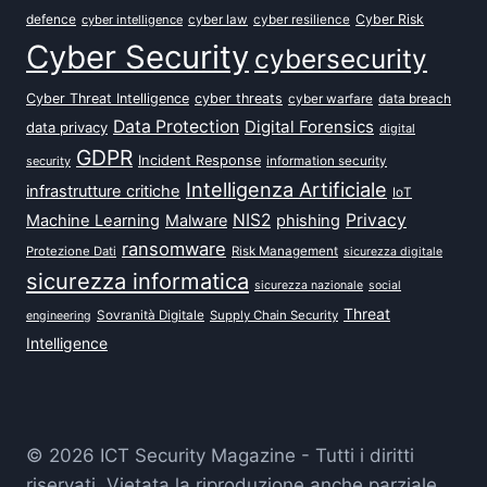
defence
Cyber Risk
cyber intelligence
cyber law
cyber resilience
Cyber Security
cybersecurity
Cyber Threat Intelligence
cyber threats
data breach
cyber warfare
Data Protection
Digital Forensics
data privacy
digital
GDPR
Incident Response
security
information security
Intelligenza Artificiale
infrastrutture critiche
IoT
NIS2
Privacy
Machine Learning
Malware
phishing
ransomware
Protezione Dati
Risk Management
sicurezza digitale
sicurezza informatica
sicurezza nazionale
social
Threat
Sovranità Digitale
Supply Chain Security
engineering
Intelligence
© 2026 ICT Security Magazine - Tutti i diritti
riservati. Vietata la riproduzione anche parziale.