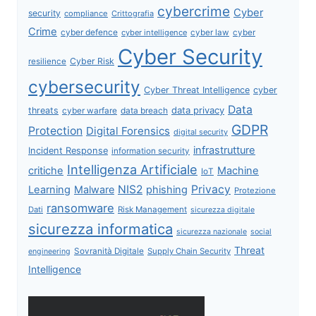
cybercrime
Cyber
security
compliance
Crittografia
Crime
cyber defence
cyber intelligence
cyber law
cyber
Cyber Security
Cyber Risk
resilience
cybersecurity
Cyber Threat Intelligence
cyber
Data
data privacy
threats
data breach
cyber warfare
GDPR
Protection
Digital Forensics
digital security
infrastrutture
Incident Response
information security
Intelligenza Artificiale
critiche
Machine
IoT
NIS2
Privacy
Learning
Malware
phishing
Protezione
ransomware
Dati
Risk Management
sicurezza digitale
sicurezza informatica
sicurezza nazionale
social
Threat
Sovranità Digitale
Supply Chain Security
engineering
Intelligence