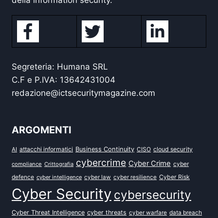
della information security.
Segreteria: Humana SRL
C.F e P.IVA: 13642431004
redazione@ictsecuritymagazine.com
ARGOMENTI
attacchi informatici
Business Continuity
CISO
cloud security
AI
cybercrime
Cyber Crime
cyber
compliance
Crittografia
defence
Cyber Risk
cyber intelligence
cyber law
cyber resilience
Cyber Security
cybersecurity
Cyber Threat Intelligence
cyber threats
data breach
cyber warfare