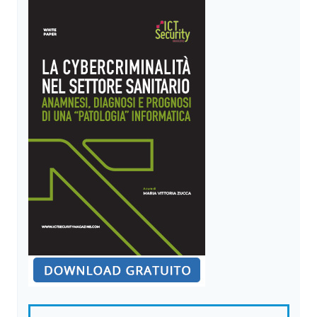
VI
SOLLEVERÒ
IL
MONDO