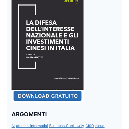
ARGOMENTI
attacchi informatici
Business Continuity
CISO
cloud
AI