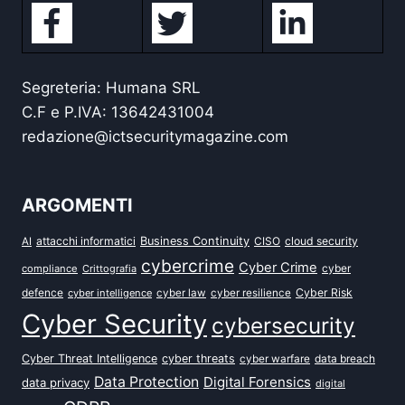
Segreteria: Humana SRL
C.F e P.IVA: 13642431004
redazione@ictsecuritymagazine.com
ARGOMENTI
attacchi informatici
Business Continuity
CISO
cloud security
AI
cybercrime
Cyber Crime
cyber
compliance
Crittografia
defence
Cyber Risk
cyber intelligence
cyber law
cyber resilience
Cyber Security
cybersecurity
Cyber Threat Intelligence
cyber threats
data breach
cyber warfare
Data Protection
Digital Forensics
data privacy
digital