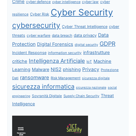
Crime
cyber defence
cyber intelligence
cyber law
cyber
Cyber Security
Cyber Risk
resilience
cybersecurity
Cyber Threat Intelligence
cyber
Data
data privacy
threats
data breach
cyber warfare
GDPR
Protection
Digital Forensics
digital security
infrastrutture
Incident Response
information security
Intelligenza Artificiale
critiche
Machine
IoT
NIS2
Privacy
Learning
Malware
phishing
Protezione
ransomware
Dati
Risk Management
sicurezza digitale
sicurezza informatica
sicurezza nazionale
social
Threat
Sovranità Digitale
Supply Chain Security
engineering
Intelligence