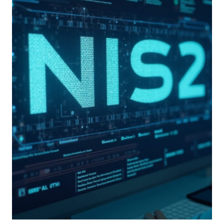
UE
2024/2690
E
LE
SPECIFICHE
ACN
DEFINISCONO
GLI
OBBLIGHI
DI
COMPLIANCE