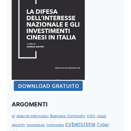
ARGOMENTI
attacchi informatici
Business Continuity
CISO
cloud
AI
cybercrime
Cyber
security
compliance
Crittografia