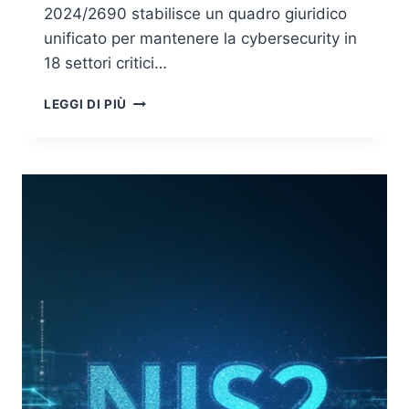
2024/2690 stabilisce un quadro giuridico
unificato per mantenere la cybersecurity in
18 settori critici…
NIS2:
LEGGI DI PIÙ
RUOLI,
RESPONSABILITÀ
E
AUTORITÀ
NELLA
CYBERSECURITY
–
IMPLEMENTAZIONE
STRATEGICA
DEL
PUNTO
1.2
DEL
REGOLAMENTO
(UE)
2024/2690