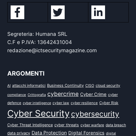
Segreteria: Humana SRL
C.F e P.IVA: 13642431004
redazione@ictsecuritymagazine.com
ARGOMENTI
attacchi informatici
Business Continuity
CISO
cloud security
AI
cybercrime
Cyber Crime
cyber
compliance
Crittografia
defence
Cyber Risk
cyber intelligence
cyber law
cyber resilience
Cyber Security
cybersecurity
Cyber Threat Intelligence
cyber threats
data breach
cyber warfare
Data Protection
Digital Forensics
data privacy
digital