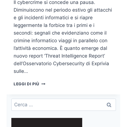
Il cybercrime si concede una pausa.
Diminuiscono nel periodo estivo gli attacchi
e gli incidenti informatici e si riapre
leggermente la forbice tra i primi e i
secondi: segnali che evidenziano come il
crimine informatico viaggi in parallelo con
l’attività economica. È quanto emerge dal
nuovo report ‘Threat Intelligence Report’
dell’Osservatorio Cybersecurity di Exprivia
sulle…
NUOVO
LEGGI DI PIÙ
REPORT
CYBERSECURITY
DI
Ricerca
EXPRIVIA:
per:
PAUSA
ESTIVA
PER