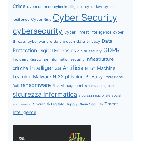
Crime
cyber defence
cyber intelligence
cyber law
cyber
Cyber Security
Cyber Risk
resilience
cybersecurity
Cyber Threat Intelligence
cyber
Data
data privacy
threats
data breach
cyber warfare
GDPR
Protection
Digital Forensics
digital security
infrastrutture
Incident Response
information security
Intelligenza Artificiale
critiche
Machine
IoT
NIS2
Privacy
Learning
Malware
phishing
Protezione
ransomware
Dati
Risk Management
sicurezza digitale
sicurezza informatica
sicurezza nazionale
social
Threat
Sovranità Digitale
Supply Chain Security
engineering
Intelligence