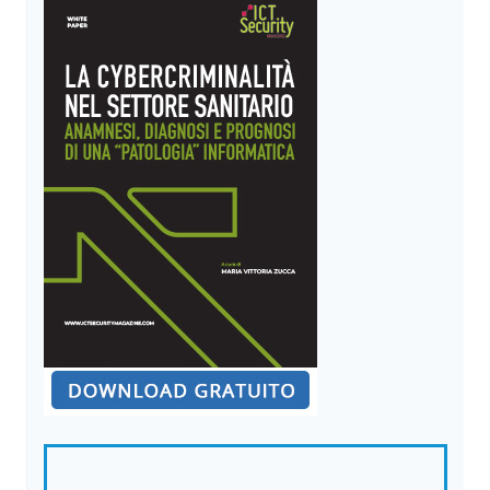
IL
CYBERCRIME,
TRA
LUGLIO
E
SETTEMBRE
CALANO
LE
MINACCE
INFORMATICHE
IN
ITALIA