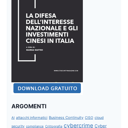
ARGOMENTI
attacchi informatici
Business Continuity
CISO
cloud
AI
cybercrime
Cyber
security
compliance
Crittografia