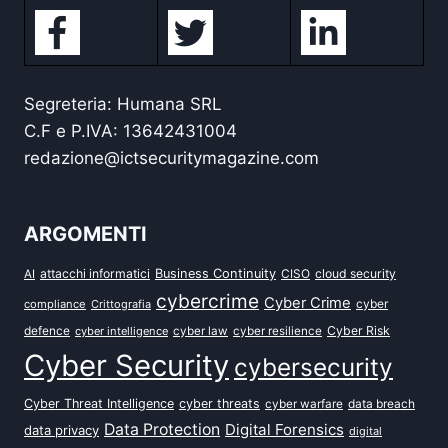
Segreteria: Humana SRL
C.F e P.IVA: 13642431004
redazione@ictsecuritymagazine.com
ARGOMENTI
attacchi informatici
Business Continuity
CISO
cloud security
AI
cybercrime
Cyber Crime
cyber
compliance
Crittografia
defence
Cyber Risk
cyber intelligence
cyber law
cyber resilience
Cyber Security
cybersecurity
Cyber Threat Intelligence
cyber threats
data breach
cyber warfare
Data Protection
Digital Forensics
data privacy
digital