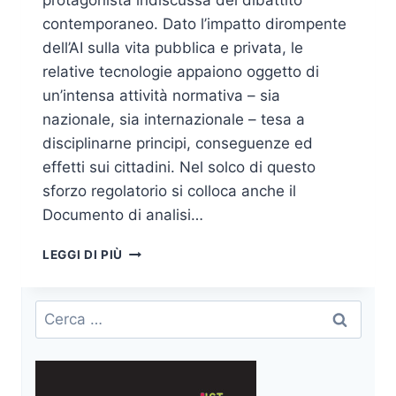
protagonista indiscussa del dibattito
contemporaneo. Dato l’impatto dirompente
dell’AI sulla vita pubblica e privata, le
relative tecnologie appaiono oggetto di
un’intensa attività normativa – sia
nazionale, sia internazionale – tesa a
disciplinarne principi, conseguenze ed
effetti sui cittadini. Nel solco di questo
sforzo regolatorio si colloca anche il
Documento di analisi…
INTELLIGENZA
LEGGI DI PIÙ
ARTIFICIALE
E
GOVERNANCE,
Ricerca
IL
per:
DOCUMENTO
DI
ANALISI