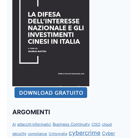
ARGOMENTI
attacchi informatici
Business Continuity
CISO
cloud
AI
cybercrime
Cyber
security
compliance
Crittografia