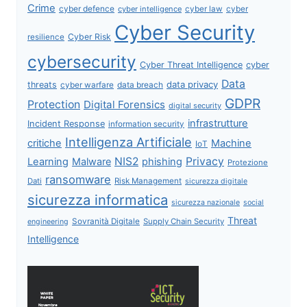
Crime
cyber defence
cyber intelligence
cyber law
cyber
Cyber Security
Cyber Risk
resilience
cybersecurity
Cyber Threat Intelligence
cyber
Data
data privacy
threats
data breach
cyber warfare
GDPR
Protection
Digital Forensics
digital security
infrastrutture
Incident Response
information security
Intelligenza Artificiale
critiche
Machine
IoT
NIS2
Privacy
Learning
Malware
phishing
Protezione
ransomware
Dati
Risk Management
sicurezza digitale
sicurezza informatica
sicurezza nazionale
social
Threat
Sovranità Digitale
Supply Chain Security
engineering
Intelligence