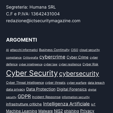
Segreteria: Humana SRL
C.F e P.IVA: 13642431004
redazione@ictsecuritymagazine.com
ARGOMENTI
attacchi informatici
Business Continuity
CISO
cloud security
AI
cybercrime
Cyber Crime
cyber
compliance
Crittografia
defence
Cyber Risk
cyber intelligence
cyber law
cyber resilience
Cyber Security
cybersecurity
Cyber Threat Intelligence
cyber threats
data breach
cyber warfare
Data Protection
Digital Forensics
data privacy
digital
GDPR
Incident Response
security
information security
Intelligenza Artificiale
infrastrutture critiche
IoT
NIS2
Privacy
Machine Learning
Malware
phishing