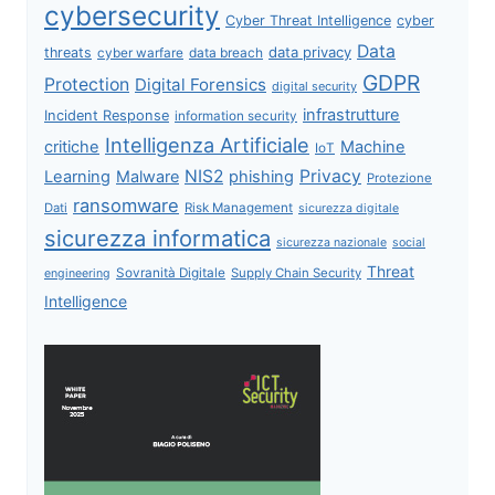
cybersecurity
Cyber Threat Intelligence
cyber
Data
data privacy
threats
data breach
cyber warfare
GDPR
Protection
Digital Forensics
digital security
infrastrutture
Incident Response
information security
Intelligenza Artificiale
critiche
Machine
IoT
NIS2
Privacy
Learning
Malware
phishing
Protezione
ransomware
Dati
Risk Management
sicurezza digitale
sicurezza informatica
sicurezza nazionale
social
Threat
Sovranità Digitale
Supply Chain Security
engineering
Intelligence