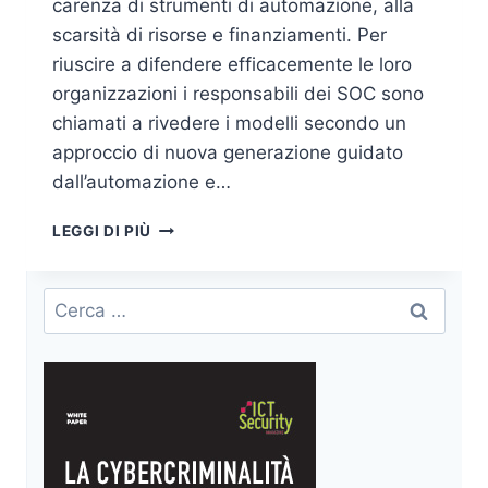
carenza di strumenti di automazione, alla
scarsità di risorse e finanziamenti. Per
riuscire a difendere efficacemente le loro
organizzazioni i responsabili dei SOC sono
chiamati a rivedere i modelli secondo un
approccio di nuova generazione guidato
dall’automazione e…
LE
LEGGI DI PIÙ
SECOPS
DI
NUOVA
Ricerca
GENERAZIONE
per:
SONO,
PRIMA
DI
TUTTO,
INTELLIGENTI