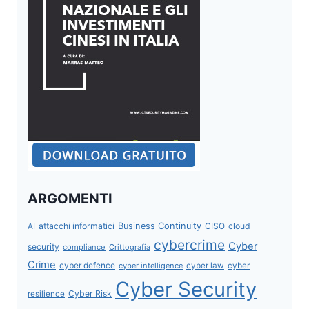
ARGOMENTI
attacchi informatici
Business Continuity
CISO
cloud
AI
cybercrime
Cyber
security
compliance
Crittografia
Crime
cyber defence
cyber intelligence
cyber law
cyber
Cyber Security
Cyber Risk
resilience